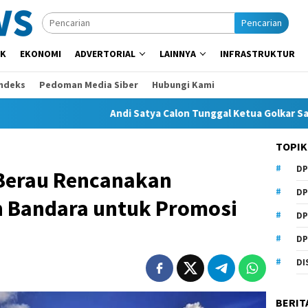
Pencarian
IK
EKONOMI
ADVERTORIAL
LAINNYA
INFRASTRUKTUR
Indeks
Pedoman Media Siber
Hubungi Kami
Andi Satya Calon Tunggal Ketua Golkar Samarinda, M
TOPIK
DP
 Berau Rencanakan
DP
 Bandara untuk Promosi
DP
DP
DI
BERIT