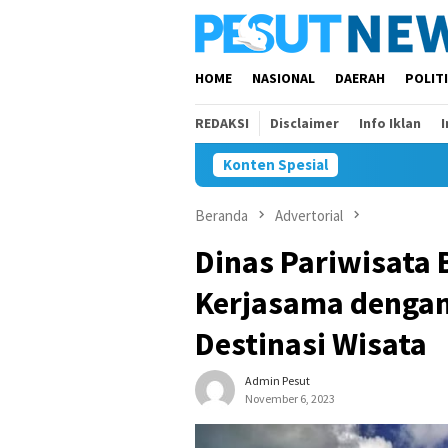
Loncat
ke
konten
HOME
NASIONAL
DAERAH
POLIT
REDAKSI
Disclaimer
Info Iklan
Konten Spesial
Beranda
Advertorial
Dinas Pariwisata
Kerjasama dengan
Destinasi Wisata
Admin Pesut
November 6, 2023