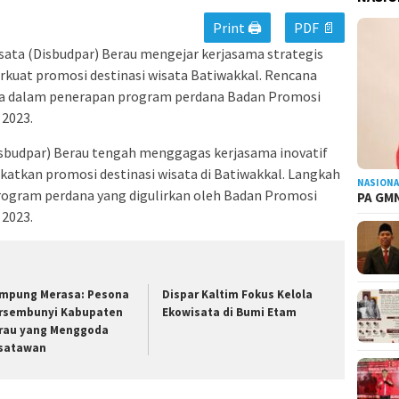
Print 🖨
PDF 📄
sata (Disbudpar) Berau mengejar kerjasama strategis
uat promosi destinasi wisata Batiwakkal. Rencana
ma dalam penerapan program perdana Badan Promosi
 2023.
isbudpar) Berau tengah menggagas kerjasama inovatif
atkan promosi destinasi wisata di Batiwakkal. Langkah
NASIONA
program perdana yang digulirkan oleh Badan Promosi
PA GMN
 2023.
mpung Merasa: Pesona
Dispar Kaltim Fokus Kelola
rsembunyi Kabupaten
Ekowisata di Bumi Etam
rau yang Menggoda
satawan