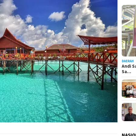
DAERAH
Andi S
Sa…
NASIO