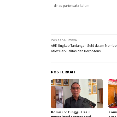
dinas pariwisata kaltim
Navigasi
Pos sebelumnya
AHK Ungkap Tantangan Sulit dalam Membe
pos
Atlet Berkualitas dan Berpotensi
POS TERKAIT
Komisi IV Tunggu Hasil
Komi
Investigasi Satgas soal
Kura