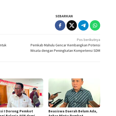
SEBARKAN
Pos berikutnya
ntuk
Pemkab Mahulu Gencar Kembangkan Potensi
Wisata dengan Peningkatan Kompetensi SDM
si I Dorong Pemkot
Beasiswa Daerah Belum Ada,
ngi Belanja ASN demi
Anhar Minta Pemkot