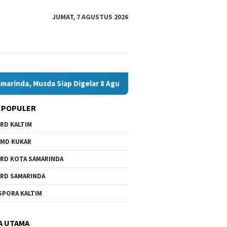
JUMAT, 7 AGUSTUS 2026
usda Siap Digelar 8 Agustus 2026
Bawaslu Bontang dan J
 POPULER
RD KALTIM
MD KUKAR
RD KOTA SAMARINDA
RD SAMARINDA
SPORA KALTIM
A UTAMA