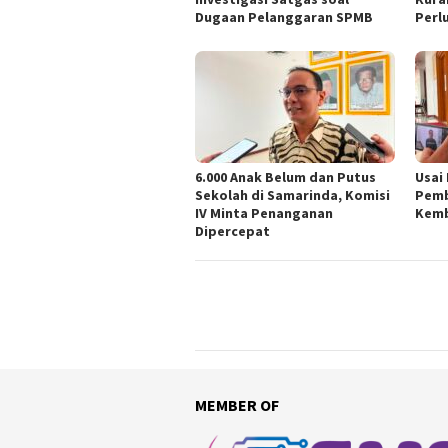
Dugaan Pelanggaran SPMB
Perl
6.000 Anak Belum dan Putus
Usai
Sekolah di Samarinda, Komisi
Pemb
IV Minta Penanganan
Kemb
Dipercepat
MEMBER OF