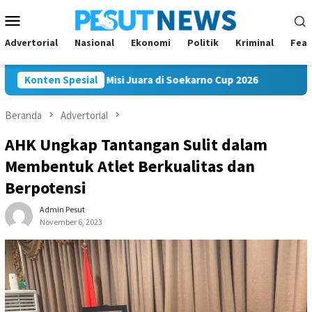
Loncat
Menu
ke
Mobile
konten
Advertorial
Nasional
Ekonomi
Politik
Kriminal
Feat
kam FC Bawa Misi Juara di Soekarno Cup 2026
Konten Spesial
Andi Satya 
Beranda
Advertorial
AHK Ungkap Tantangan Sulit dalam
Membentuk Atlet Berkualitas dan
Berpotensi
Admin Pesut
November 6, 2023