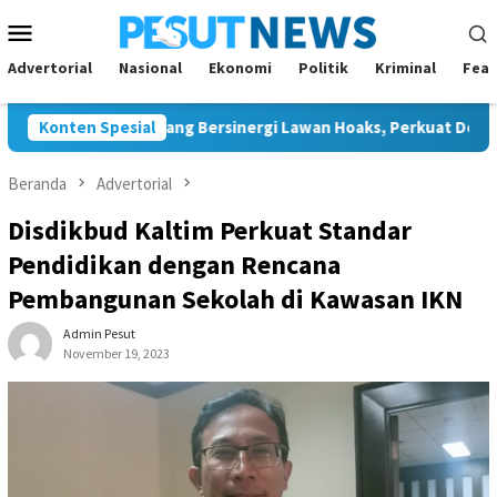
Loncat
Menu
ke
Mobile
konten
Advertorial
Nasional
Ekonomi
Politik
Kriminal
Feat
an JMSI Bontang Bersinergi Lawan Hoaks, Perkuat Demokrasi Je
Konten Spesial
Beranda
Advertorial
Disdikbud Kaltim Perkuat Standar
Pendidikan dengan Rencana
Pembangunan Sekolah di Kawasan IKN
Admin Pesut
November 19, 2023