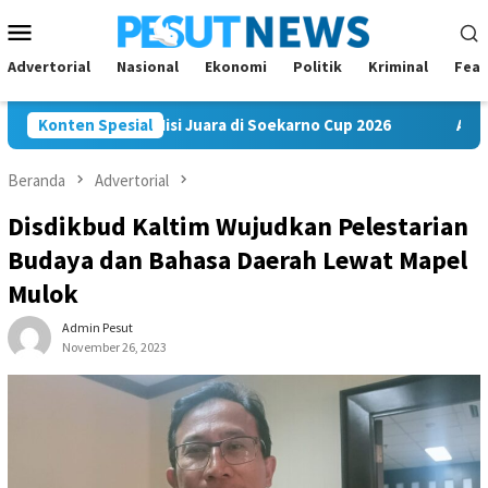
Loncat
Menu
ke
Mobile
konten
Advertorial
Nasional
Ekonomi
Politik
Kriminal
Feat
m FC Bawa Misi Juara di Soekarno Cup 2026
Konten Spesial
Andi Satya N
Beranda
Advertorial
Disdikbud Kaltim Wujudkan Pelestarian
Budaya dan Bahasa Daerah Lewat Mapel
Mulok
Admin Pesut
November 26, 2023