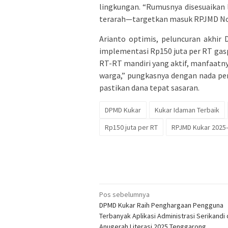
lingkungan. “Rumusnya disesuaikan
terarah—targetkan masuk RPJMD Nove
Arianto optimis, peluncuran akhir
implementasi Rp150 juta per RT gasp
RT-RT mandiri yang aktif, manfaatn
warga,” pungkasnya dengan nada pe
pastikan dana tepat sasaran.
DPMD Kukar
Kukar Idaman Terbaik
Rp150 juta per RT
RPJMD Kukar 2025
Navigasi
Pos sebelumnya
DPMD Kukar Raih Penghargaan Pengguna
pos
Terbanyak Aplikasi Administrasi Serikandi 
Anugerah Literasi 2025 Tenggarong