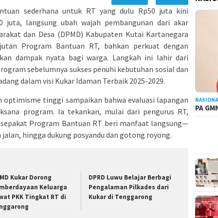
ntuan sederhana untuk RT yang dulu Rp50 juta kini
150 juta, langsung ubah wajah pembangunan dari akar
rakat dan Desa (DPMD) Kabupaten Kutai Kartanegara
njutan Program Bantuan RT, bahkan perkuat dengan
an dampak nyata bagi warga. Langkah ini lahir dari
program sebelumnya sukses penuhi kebutuhan sosial dan
gadang dalam visi Kukar Idaman Terbaik 2025-2029.
n optimisme tinggi sampaikan bahwa evaluasi lapangan
NASIONA
PA GMN
ksana program. Ia tekankan, mulai dari pengurus RT,
a sepakat Program Bantuan RT beri manfaat langsung—
 jalan, hingga dukung posyandu dan gotong royong.
MD Kukar Dorong
DPRD Luwu Belajar Berbagi
mberdayaan Keluarga
Pengalaman Pilkades dari
wat PKK Tingkat RT di
Kukar di Tenggarong
nggarong