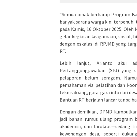
“Semua pihak berharap Program Ba
banyak sarana warga kini terpenuhi t
pada Kamis, 16 Oktober 2025. Oleh k
gelar kegiatan keagamaan, sosial, 
dengan eskalasi di RPJMD yang targ
RT.
Lebih lanjut, Arianto akui a
Pertanggungjawaban (SPJ) yang 
pelaporan belum seragam. Namun
pemahaman via pelatihan dan koordi
teknis doang, gara-gara info dari d
Bantuan RT berjalan lancar tanpa h
Dengan demikian, DPMD kumpulkan 
jadi bahan rumus ulang program b
akademisi, dan birokrat—sedang fin
kewenangan desa, seperti dukung