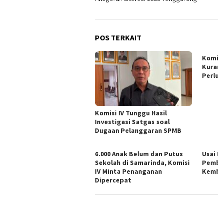
POS TERKAIT
Komi
Kura
Perl
Komisi IV Tunggu Hasil
Investigasi Satgas soal
Dugaan Pelanggaran SPMB
6.000 Anak Belum dan Putus
Usai
Sekolah di Samarinda, Komisi
Pemb
IV Minta Penanganan
Kemb
Dipercepat