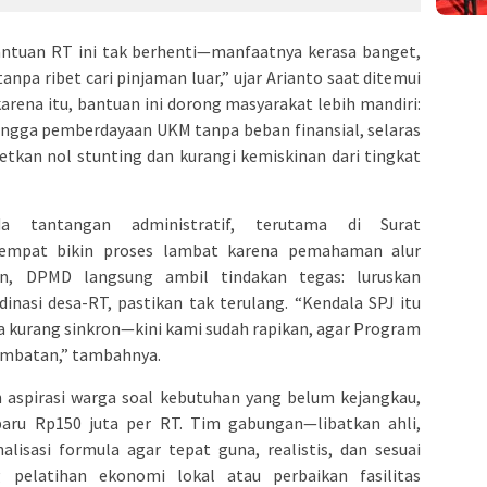
ntuan RT ini tak berhenti—manfaatnya kerasa banget,
anpa ribet cari pinjaman luar,” ujar Arianto saat ditemui
arena itu, bantuan ini dorong masyarakat lebih mandiri:
hingga pemberdayaan UKM tanpa beban finansial, selaras
etkan nol stunting dan kurangi kemiskinan dari tingkat
da tantangan administratif, terutama di Surat
sempat bikin proses lambat karena pemahaman alur
, DPMD langsung ambil tindakan tegas: luruskan
nasi desa-RT, pastikan tak terulang. “Kendala SPJ itu
esa kurang sinkron—kini kami sudah rapikan, agar Program
ambatan,” tambahnya.
aspirasi warga soal kebutuhan yang belum kejangkau,
aru Rp150 juta per RT. Tim gabungan—libatkan ahli,
alisasi formula agar tepat guna, realistis, dan sesuai
 pelatihan ekonomi lokal atau perbaikan fasilitas