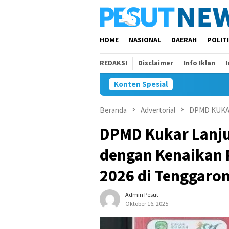
Loncat
ke
konten
HOME
NASIONAL
DAERAH
POLIT
REDAKSI
Disclaimer
Info Iklan
Konten Spesial
Beranda
Advertorial
DPMD KUK
DPMD Kukar Lanj
dengan Kenaikan 
2026 di Tenggaro
Admin Pesut
Oktober 16, 2025