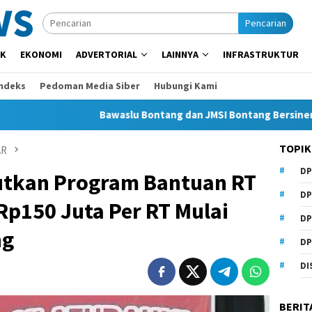
Pencarian
IK
EKONOMI
ADVERTORIAL
LAINNYA
INFRASTRUKTUR
Indeks
Pedoman Media Siber
Hubungi Kami
Bawaslu Bontang dan JMSI Bontang Bersinergi Lawan Hoa
TOPIK
AR
DP
utkan Program Bantuan RT
DP
Rp150 Juta Per RT Mulai
DP
ng
DP
DI
BERIT