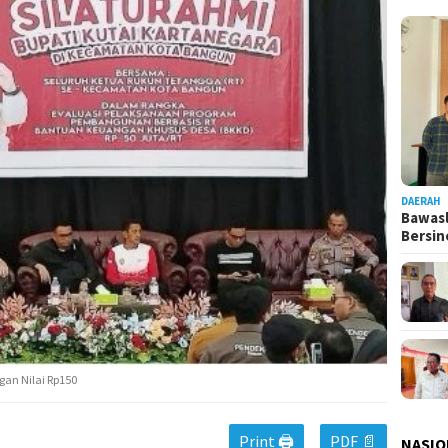
DAERAH
Bawasl
Bersi
an Nilai Rp150
Print 🖨
PDF 📄
NASIO