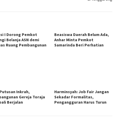
si I Dorong Pemkot
Beasiswa Daerah Belum Ada,
ngi Belanja ASN demi
Anhar Minta Pemkot
uas Ruang Pembangunan
Samarinda Beri Perhatian
 Putusan Inkrah,
Harminsyah: Job Fair Jangan
angunan Gereja Toraja
Sekadar Formalitas,
ali Berjalan
Pengangguran Harus Turun