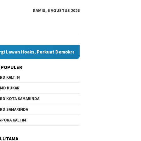
KAMIS, 6 AGUSTUS 2026
ks, Perkuat Demokrasi Jelang Pemilu 2029
Komisi IV Tun
 POPULER
RD KALTIM
MD KUKAR
RD KOTA SAMARINDA
RD SAMARINDA
SPORA KALTIM
A UTAMA