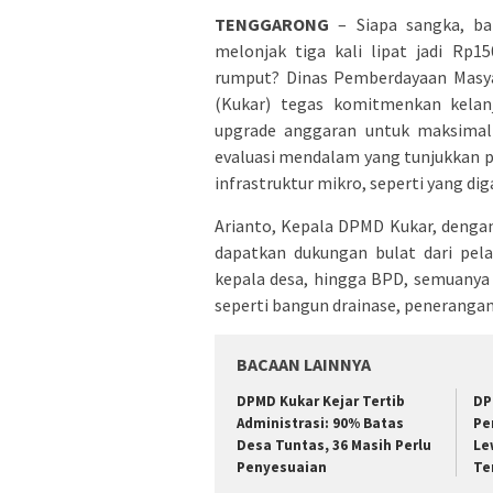
TENGGARONG
– Siapa sangka, ba
melonjak tiga kali lipat jadi Rp
rumput? Dinas Pemberdayaan Masya
(Kukar) tegas komitmenkan kela
upgrade anggaran untuk maksimalk
evaluasi mendalam yang tunjukkan 
infrastruktur mikro, seperti yang di
Arianto, Kepala DPMD Kukar, denga
dapatkan dukungan bulat dari pela
kepala desa, hingga BPD, semuany
seperti bangun drainase, penerangan
BACAAN LAINNYA
DPMD Kukar Kejar Tertib
DP
Administrasi: 90% Batas
Pe
Desa Tuntas, 36 Masih Perlu
Le
Penyesuaian
Te