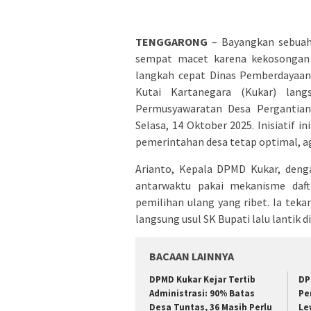
TENGGARONG
– Bayangkan sebuah 
sempat macet karena kekosongan 
langkah cepat Dinas Pemberdayaan
Kutai Kartanegara (Kukar) lan
Permusyawaratan Desa Pergantian
Selasa, 14 Oktober 2025. Inisiatif in
pemerintahan desa tetap optimal, ag
Arianto, Kepala DPMD Kukar, deng
antarwaktu pakai mekanisme dafta
pemilihan ulang yang ribet. Ia teka
langsung usul SK Bupati lalu lantik d
BACAAN LAINNYA
DPMD Kukar Kejar Tertib
DP
Administrasi: 90% Batas
Pe
Desa Tuntas, 36 Masih Perlu
Le