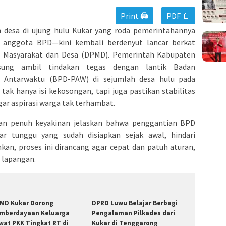
Print 🖨
PDF 📄
desa di ujung hulu Kukar yang roda pemerintahannya
anggota BPD—kini kembali berdenyut lancar berkat
 Masyarakat dan Desa (DPMD). Pemerintah Kabupaten
gsung ambil tindakan tegas dengan lantik Badan
 Antarwaktu (BPD-PAW) di sejumlah desa hulu pada
i tak hanya isi kekosongan, tapi juga pastikan stabilitas
ar aspirasi warga tak terhambat.
an penuh keyakinan jelaskan bahwa penggantian BPD
r tunggu yang sudah disiapkan sejak awal, hindari
nkan, proses ini dirancang agar cepat dan patuh aturan,
i lapangan.
MD Kukar Dorong
DPRD Luwu Belajar Berbagi
mberdayaan Keluarga
Pengalaman Pilkades dari
wat PKK Tingkat RT di
Kukar di Tenggarong