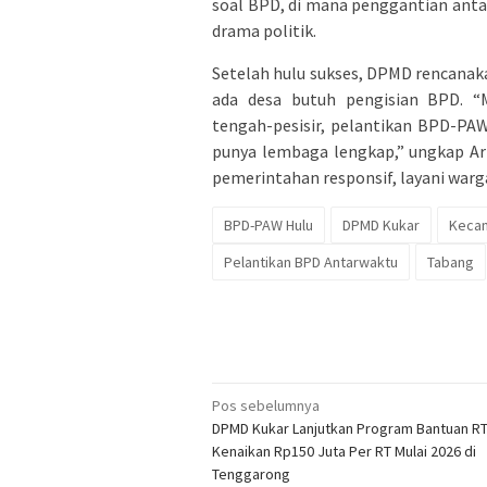
soal BPD, di mana penggantian antar
drama politik.
Setelah hulu sukses, DPMD rencanaka
ada desa butuh pengisian BPD. “
tengah-pesisir, pelantikan BPD-PAW
punya lembaga lengkap,” ungkap Ari
pemerintahan responsif, layani warga 
BPD-PAW Hulu
DPMD Kukar
Kecam
Pelantikan BPD Antarwaktu
Tabang
Navigasi
Pos sebelumnya
DPMD Kukar Lanjutkan Program Bantuan R
pos
Kenaikan Rp150 Juta Per RT Mulai 2026 di
Tenggarong