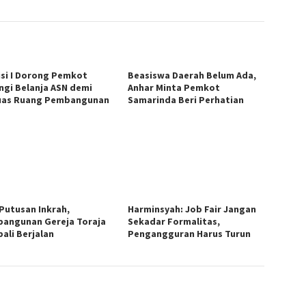
si I Dorong Pemkot
Beasiswa Daerah Belum Ada,
ngi Belanja ASN demi
Anhar Minta Pemkot
uas Ruang Pembangunan
Samarinda Beri Perhatian
 Putusan Inkrah,
Harminsyah: Job Fair Jangan
angunan Gereja Toraja
Sekadar Formalitas,
ali Berjalan
Pengangguran Harus Turun