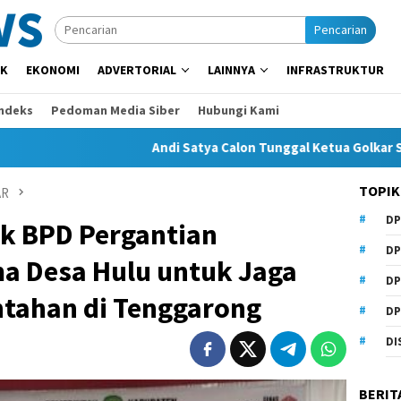
Pencarian
IK
EKONOMI
ADVERTORIAL
LAINNYA
INFRASTRUKTUR
Indeks
Pedoman Media Siber
Hubungi Kami
Andi Satya Calon Tunggal Ketua Golkar Samarinda, Mu
TOPIK
AR
DP
k BPD Pergantian
DP
ma Desa Hulu untuk Jaga
DP
ntahan di Tenggarong
DP
DI
BERIT