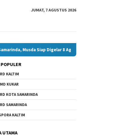
JUMAT, 7 AGUSTUS 2026
sda Siap Digelar 8 Agustus 2026
Bawaslu Bontang dan JM
 POPULER
RD KALTIM
MD KUKAR
RD KOTA SAMARINDA
RD SAMARINDA
SPORA KALTIM
A UTAMA