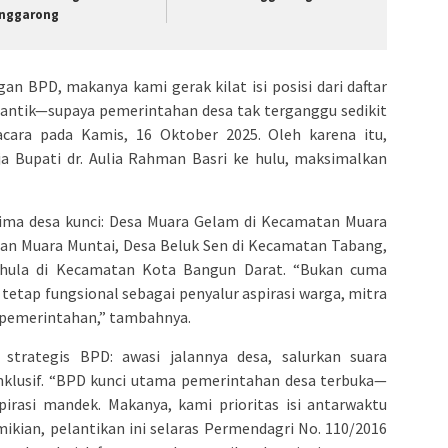
nggarong
n BPD, makanya kami gerak kilat isi posisi dari daftar
 lantik—supaya pemerintahan desa tak terganggu sedikit
acara pada Kamis, 16 Oktober 2025. Oleh karena itu,
ja Bupati dr. Aulia Rahman Basri ke hulu, maksimalkan
 lima desa kunci: Desa Muara Gelam di Kecamatan Muara
tan Muara Muntai, Desa Beluk Sen di Kecamatan Tabang,
ahula di Kecamatan Kota Bangun Darat. “Bukan cuma
 tetap fungsional sebagai penyalur aspirasi warga, mitra
 pemerintahan,” tambahnya.
 strategis BPD: awasi jalannya desa, salurkan suara
inklusif. “BPD kunci utama pemerintahan desa terbuka—
pirasi mandek. Makanya, kami prioritas isi antarwaktu
mikian, pelantikan ini selaras Permendagri No. 110/2016