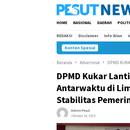
Loncat
ke
konten
HOME
NASIONAL
DAERAH
POLIT
REDAKSI
Disclaimer
Info Iklan
Konten Spesial
Beranda
Advertorial
DPMD KUK
DPMD Kukar Lanti
Antarwaktu di Li
Stabilitas Pemeri
Admin Pesut
Oktober 16, 2025