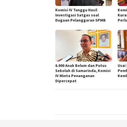
Komisi IV Tunggu Hasil
Komi
Investigasi Satgas soal
Kura
Dugaan Pelanggaran SPMB
Perl
6.000 Anak Belum dan Putus
Usai
Sekolah di Samarinda, Komisi
Pemb
IV Minta Penanganan
Kemb
Dipercepat