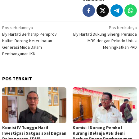
Navigasi
Pos sebelumnya
Pos berikutnya
Ely Hartati Berharap Pemprov
Ely Hartati Dukung Sinergi Perusda
pos
Kaltim Dorong Keterlibatan
MBS dengan Pelindo Untuk
Generasi Muda Dalam
Meningkatkan PAD
Pembangunan IKN
POS TERKAIT
Komisi IV Tunggu Hasil
Komisi I Dorong Pemkot
Investigasi Satgas soal Dugaan
Kurangi Belanja ASN demi
Pelanggaran SPMB
Perluas Ruang Pembangunan