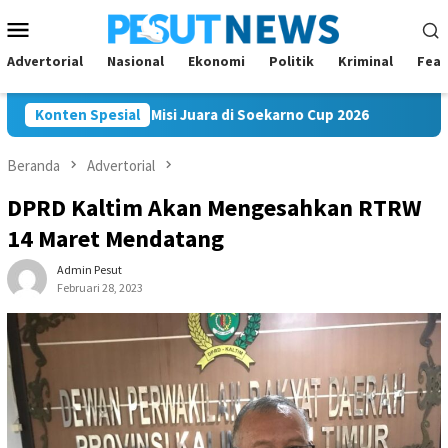
Loncat
Menu
ke
Mobile
konten
Advertorial
Nasional
Ekonomi
Politik
Kriminal
Feat
am FC Bawa Misi Juara di Soekarno Cup 2026
Konten Spesial
Andi Satya 
Beranda
Advertorial
DPRD Kaltim Akan Mengesahkan RTRW
14 Maret Mendatang
Admin Pesut
Februari 28, 2023