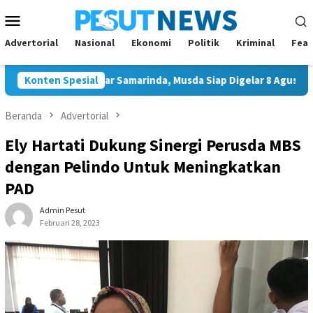
Loncat
Menu
ke
Mobile
konten
Advertorial
Nasional
Ekonomi
Politik
Kriminal
Feat
l Ketua Golkar Samarinda, Musda Siap Digelar 8 Agustus 2026
Konten Spesial
Beranda
Advertorial
Ely Hartati Dukung Sinergi Perusda MBS
dengan Pelindo Untuk Meningkatkan
PAD
Admin Pesut
Februari 28, 2023