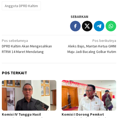
Anggota DPRD Kaltim
SEBARKAN
Navigasi
Pos sebelumnya
Pos berikutnya
DPRD Kaltim Akan Mengesahkan
Aleks Bajo, Mantan Ketua GMNI
pos
RTRW 14 Maret Mendatang
Maju Jadi Bacaleg Golkar Kutim
POS TERKAIT
Komisi IV Tunggu Hasil
Komisi I Dorong Pemkot