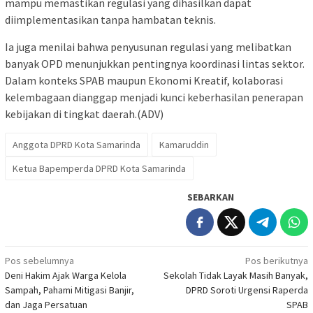
mampu memastikan regulasi yang dihasilkan dapat
diimplementasikan tanpa hambatan teknis.
Ia juga menilai bahwa penyusunan regulasi yang melibatkan
banyak OPD menunjukkan pentingnya koordinasi lintas sektor.
Dalam konteks SPAB maupun Ekonomi Kreatif, kolaborasi
kelembagaan dianggap menjadi kunci keberhasilan penerapan
kebijakan di tingkat daerah.(ADV)
Anggota DPRD Kota Samarinda
Kamaruddin
Ketua Bapemperda DPRD Kota Samarinda
SEBARKAN
Navigasi
Pos sebelumnya
Pos berikutnya
Deni Hakim Ajak Warga Kelola
Sekolah Tidak Layak Masih Banyak,
pos
Sampah, Pahami Mitigasi Banjir,
DPRD Soroti Urgensi Raperda
dan Jaga Persatuan
SPAB