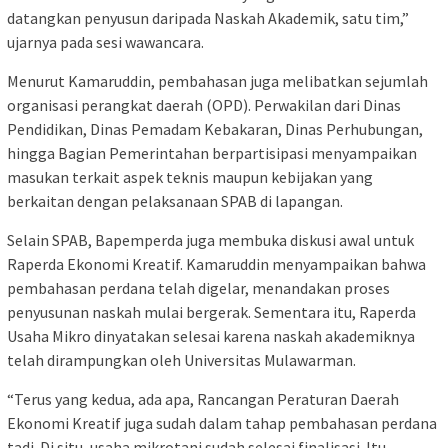
datangkan penyusun daripada Naskah Akademik, satu tim,”
ujarnya pada sesi wawancara.
Menurut Kamaruddin, pembahasan juga melibatkan sejumlah
organisasi perangkat daerah (OPD). Perwakilan dari Dinas
Pendidikan, Dinas Pemadam Kebakaran, Dinas Perhubungan,
hingga Bagian Pemerintahan berpartisipasi menyampaikan
masukan terkait aspek teknis maupun kebijakan yang
berkaitan dengan pelaksanaan SPAB di lapangan.
Selain SPAB, Bapemperda juga membuka diskusi awal untuk
Raperda Ekonomi Kreatif. Kamaruddin menyampaikan bahwa
pembahasan perdana telah digelar, menandakan proses
penyusunan naskah mulai bergerak. Sementara itu, Raperda
Usaha Mikro dinyatakan selesai karena naskah akademiknya
telah dirampungkan oleh Universitas Mulawarman.
“Terus yang kedua, ada apa, Rancangan Peraturan Daerah
Ekonomi Kreatif juga sudah dalam tahap pembahasan perdana
tadi. Di situ, usaha mikrotani sudah selesai finalisasi. Itu