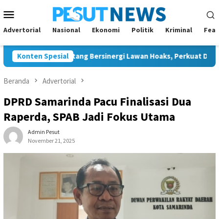
Loncat
Menu
ke
Mobile
konten
Advertorial
Nasional
Ekonomi
Politik
Kriminal
Feat
dan JMSI Bontang Bersinergi Lawan Hoaks, Perkuat Demokrasi Je
Konten Spesial
Beranda
Advertorial
DPRD Samarinda Pacu Finalisasi Dua
Raperda, SPAB Jadi Fokus Utama
Admin Pesut
November 21, 2025