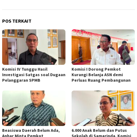
POS TERKAIT
Komisi IV Tunggu Hasil
Komisi I Dorong Pemkot
Investigasi Satgas soal Dugaan
Kurangi Belanja ASN demi
Pelanggaran SPMB
Perluas Ruang Pembangunan
Beasiswa Daerah Belum Ada,
6.000 Anak Belum dan Putus
Anhar Minta Pemkot
Sekolah di Samarinda, Komisi