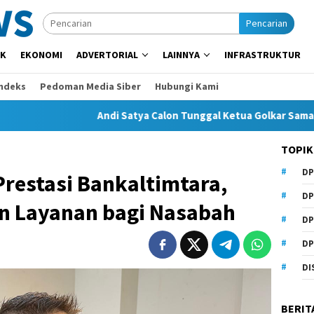
Pencarian
IK
EKONOMI
ADVERTORIAL
LAINNYA
INFRASTRUKTUR
Indeks
Pedoman Media Siber
Hubungi Kami
Andi Satya Calon Tunggal Ketua Golkar Samarinda, Musda
TOPIK
DP
 Prestasi Bankaltimtara,
DP
n Layanan bagi Nasabah
DP
DP
DI
BERIT