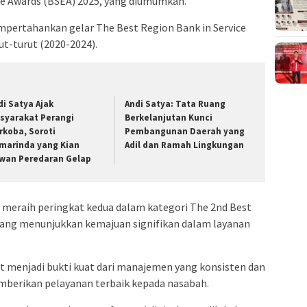
ce Awards (BSEA) 2025, yang diumumkan.
mpertahankan gelar The Best Region Bank in Service
ut-turut (2020-2024).
di Satya Ajak
Andi Satya: Tata Ruang
syarakat Perangi
Berkelanjutan Kunci
rkoba, Soroti
Pembangunan Daerah yang
marinda yang Kian
Adil dan Ramah Lingkungan
wan Peredaran Gelap
es meraih peringkat kedua dalam kategori The 2nd Best
 yang menunjukkan kemajuan signifikan dalam layanan
t menjadi bukti kuat dari manajemen yang konsisten dan
erikan pelayanan terbaik kepada nasabah.