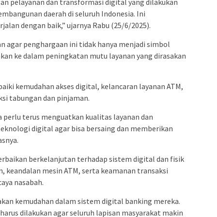
lan pelayanan dan transformasi digital yang dilakukan
embangunan daerah di seluruh Indonesia. Ini
lan dengan baik,” ujarnya Rabu (25/6/2025).
n agar penghargaan ini tidak hanya menjadi simbol
ahkan ke dalam peningkatan mutu layanan yang dirasakan
ki kemudahan akses digital, kelancaran layanan ATM,
ksi tabungan dan pinjaman.
 perlu terus menguatkan kualitas layanan dan
knologi digital agar bisa bersaing dan memberikan
asnya.
rbaikan berkelanjutan terhadap sistem digital dan fisik
gan, keandalan mesin ATM, serta keamanan transaksi
caya nasabah.
akan kemudahan dalam sistem digital banking mereka.
arus dilakukan agar seluruh lapisan masyarakat makin