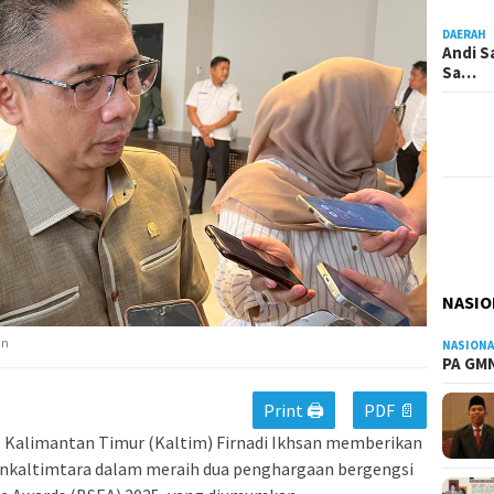
DAERAH
Andi S
Sa…
NASIO
an
NASIONA
PA GMN
Print 🖨
PDF 📄
 Kalimantan Timur (Kaltim) Firnadi Ikhsan memberikan
Bankaltimtara dalam meraih dua penghargaan bergengsi