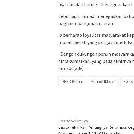
nyaman dan bangga menggunakan la
Lebih jauh, Firnadi menegaskan bah
bagi pembangunan daerah.
Ia berharap loyalitas masyarakat k
modal daerah yang sangat diperluk
“Dengan dukungan penuh masyarakat 
dimaksimalkan, yang pada akhirnya
Firnadi.(adv)
DPRD Kaltim
Firnadi Ikhsan
Foto:
Navigasi
Pos sebelumnya
Sapto Tekankan Pentingnya Reformasi Org
pos
Olahraga Jelang PON 2028 di Kaltim