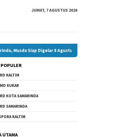
JUMAT, 7 AGUSTUS 2026
 Siap Digelar 8 Agustus 2026
Bawaslu Bontang dan JMSI B
 POPULER
RD KALTIM
MD KUKAR
RD KOTA SAMARINDA
RD SAMARINDA
SPORA KALTIM
A UTAMA