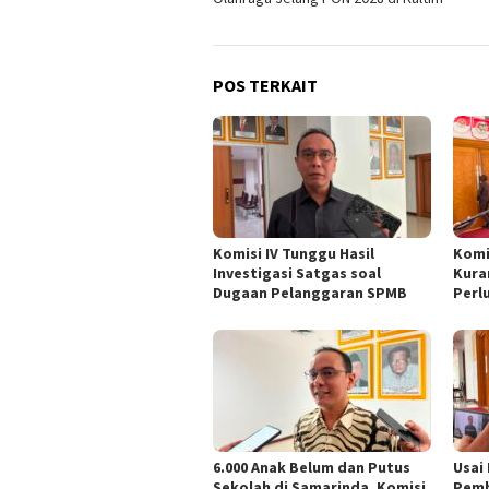
POS TERKAIT
Komisi IV Tunggu Hasil
Komi
Investigasi Satgas soal
Kura
Dugaan Pelanggaran SPMB
Perl
6.000 Anak Belum dan Putus
Usai
Sekolah di Samarinda, Komisi
Pemb