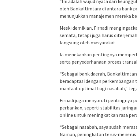
“Ini adalah wujud nyata dari keunggu
oleh Bankaltimtara di antara bank p
menunjukkan manajemen mereka berja
Meski demikian, Firnadi mengingatka
semata, tetapi juga harus diterjem
langsung oleh masyarakat.
Ia menekankan pentingnya memperbai
serta penyederhanaan proses transa
“Sebagai bank daerah, Bankaltimtara
beradaptasi dengan perkembangan te
manfaat optimal bagi nasabah,” teg
Firnadi juga menyoroti pentingnya pe
perbankan, seperti stabilitas jarin
online untuk meningkatkan rasa per
“Sebagai nasabah, saya sudah meras
Namun, peningkatan terus-menerus h