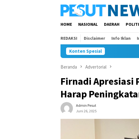
Loncat
ke
konten
HOME
NASIONAL
DAERAH
POLIT
REDAKSI
Disclaimer
Info Iklan
Konten Spesial
Beranda
Advertorial
Firnadi Apresiasi
Harap Peningkata
Admin Pesut
Juni 26, 2025