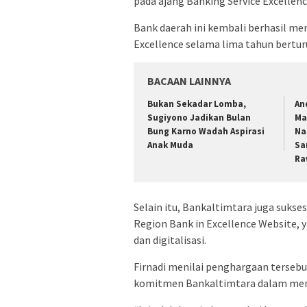
pada ajang Banking Service Excellen
Bank daerah ini kembali berhasil me
Excellence selama lima tahun bertur
BACAAN LAINNYA
Bukan Sekadar Lomba,
An
Sugiyono Jadikan Bulan
Ma
Bung Karno Wadah Aspirasi
Na
Anak Muda
Sa
Ra
Selain itu, Bankaltimtara juga suks
Region Bank in Excellence Website,
dan digitalisasi.
Firnadi menilai penghargaan tersebu
komitmen Bankaltimtara dalam memb