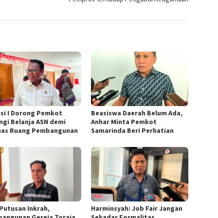
si I Dorong Pemkot
Beasiswa Daerah Belum Ada,
ngi Belanja ASN demi
Anhar Minta Pemkot
uas Ruang Pembangunan
Samarinda Beri Perhatian
 Putusan Inkrah,
Harminsyah: Job Fair Jangan
angunan Gereja Toraja
Sekadar Formalitas,