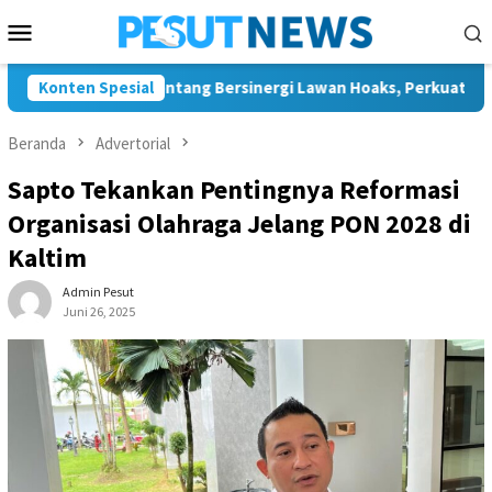
Loncat
Menu
ke
Mobile
konten
 dan JMSI Bontang Bersinergi Lawan Hoaks, Perkuat Demokrasi 
Konten Spesial
Beranda
Advertorial
Sapto Tekankan Pentingnya Reformasi
Organisasi Olahraga Jelang PON 2028 di
Kaltim
Admin Pesut
Juni 26, 2025