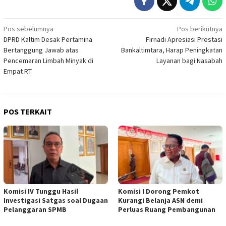
Navigasi
Pos sebelumnya
Pos berikutnya
DPRD Kaltim Desak Pertamina
Firnadi Apresiasi Prestasi
pos
Bertanggung Jawab atas
Bankaltimtara, Harap Peningkatan
Pencemaran Limbah Minyak di
Layanan bagi Nasabah
Empat RT
POS TERKAIT
Komisi IV Tunggu Hasil
Komisi I Dorong Pemkot
Investigasi Satgas soal Dugaan
Kurangi Belanja ASN demi
Pelanggaran SPMB
Perluas Ruang Pembangunan