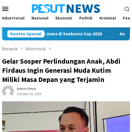
Loncat
Menu
ke
Mobile
konten
Advertorial
Nasional
Ekonomi
Politik
Kriminal
Feat
FC Bawa Misi Juara di Soekarno Cup 2026
Konten Spesial
Andi Satya Nah
Beranda
Advertorial
Gelar Sosper Perlindungan Anak, Abdi
Firdaus Ingin Generasi Muda Kutim
Miliki Masa Depan yang Terjamin
Admin Pesut
Oktober 30, 2023