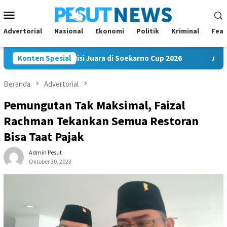
Loncat
Menu
ke
Mobile
konten
Advertorial
Nasional
Ekonomi
Politik
Kriminal
Feat
m FC Bawa Misi Juara di Soekarno Cup 2026
Konten Spesial
Andi Satya N
Beranda
Advertorial
Pemungutan Tak Maksimal, Faizal
Rachman Tekankan Semua Restoran
Bisa Taat Pajak
Admin Pesut
Oktober 30, 2023