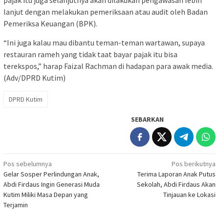
pajak itu juga selanjutnya akan dilakukan pengawasan lebih
lanjut dengan melakukan pemeriksaan atau audit oleh Badan
Pemeriksa Keuangan (BPK).
“Ini juga kalau mau dibantu teman-teman wartawan, supaya
restauran rameh yang tidak taat bayar pajak itu bisa
terekspos,” harap Faizal Rachman di hadapan para awak media.
(Adv/DPRD Kutim)
DPRD Kutim
SEBARKAN
Navigasi
Pos sebelumnya
Pos berikutnya
Gelar Sosper Perlindungan Anak,
Terima Laporan Anak Putus
pos
Abdi Firdaus Ingin Generasi Muda
Sekolah, Abdi Firdaus Akan
Kutim Miliki Masa Depan yang
Tinjauan ke Lokasi
Terjamin