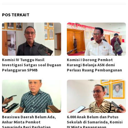
POS TERKAIT
Komisi IV Tunggu Hasil
Komisi I Dorong Pemkot
Investigasi Satgas soal Dugaan
Kurangi Belanja ASN demi
Pelanggaran SPMB
Perluas Ruang Pembangunan
Beasiswa Daerah Belum Ada,
6.000 Anak Belum dan Putus
Anhar Minta Pemkot
Sekolah di Samarinda, Komisi
Samarinda Beri Perhatian
IV Minta Penanganan