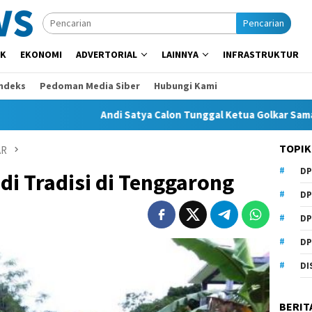
Pencarian
IK
EKONOMI
ADVERTORIAL
LAINNYA
INFRASTRUKTUR
Indeks
Pedoman Media Siber
Hubungi Kami
Andi Satya Calon Tunggal Ketua Golkar Samarinda, Musda S
TOPIK
AR
DP
i Tradisi di Tenggarong
DP
DP
DP
DI
BERIT