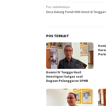
Navigasi
Pos sebelumnya
Desa Dukung Penuh KKN Unmul di Tenggar
pos
POS TERKAIT
Komi
Kura
Perl
Komisi IV Tunggu Hasil
Investigasi Satgas soal
Dugaan Pelanggaran SPMB