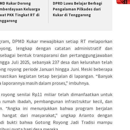
MD Kukar Dorong
DPRD Luwu Belajar Berbagi
mberdayaan Keluarga
Pengalaman Pilkades dari
wat PKK Tingkat RT di
Kukar di Tenggarong
nggarong
ogram, DPMD Kukar mewajibkan setiap RT melaporkan
yong, lengkap dengan catatan administratif dan
 sebagai bentuk transparansi dan pertanggungjawaban
ingga Juli 2025, sebanyak 237 desa dan kelurahan telah
ng royong periode Januari hingga Juni. Meski beberapa
stikan kegiatan tetap berjalan di lapangan. “Banyak
a laporannya masih dalam proses,” imbuhnya.
royong senilai Rp11 miliar telah dimanfaatkan untuk
kan rumah ibadah, pembangunan infrastruktur kecil, dan
an. “Angka ini menunjukkan bahwa program berjalan
hangat dari masyarakat,” ungkap Arianto dengan
jadi bukti bahwa Gotong Royong Jadi Tradisi mampu
busi nyata bagi desa mereka.