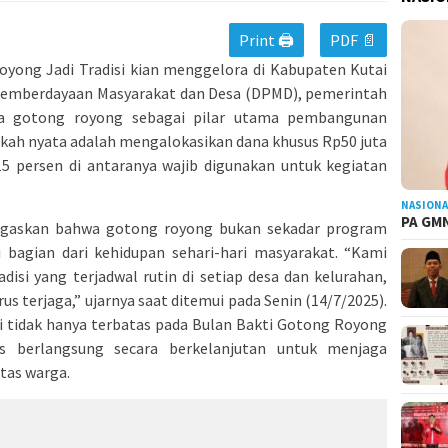
Print 🖨
PDF 📄
ong Jadi Tradisi kian menggelora di Kabupaten Kutai
s Pemberdayaan Masyarakat dan Desa (DPMD), pemerintah
a gotong royong sebagai pilar utama pembangunan
gkah nyata adalah mengalokasikan dana khusus Rp50 juta
5 persen di antaranya wajib digunakan untuk kegiatan
NASIONA
PA GMN
egaskan bahwa gotong royong bukan sekadar program
bagian dari kehidupan sehari-hari masyarakat. “Kami
si yang terjadwal rutin di setiap desa dan kelurahan,
 terjaga,” ujarnya saat ditemui pada Senin (14/7/2025).
 tidak hanya terbatas pada Bulan Bakti Gotong Royong
s berlangsung secara berkelanjutan untuk menjaga
tas warga.