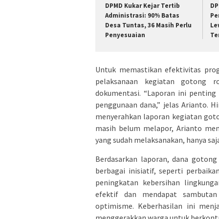
DPMD Kukar Kejar Tertib
DP
Administrasi: 90% Batas
Pe
Desa Tuntas, 36 Masih Perlu
Le
Penyesuaian
Te
Untuk memastikan efektivitas pr
pelaksanaan kegiatan gotong ro
dokumentasi. “Laporan ini penting
penggunaan dana,” jelas Arianto. H
menyerahkan laporan kegiatan goto
masih belum melapor, Arianto mema
yang sudah melaksanakan, hanya saj
Berdasarkan laporan, dana gotong 
berbagai inisiatif, seperti perbai
peningkatan kebersihan lingkung
efektif dan mendapat sambutan 
optimisme. Keberhasilan ini men
menggerakkan warga untuk berkontri