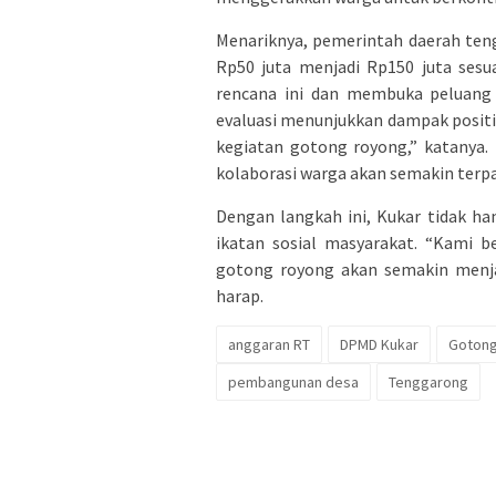
Menariknya, pemerintah daerah te
Rp50 juta menjadi Rp150 juta sesu
rencana ini dan membuka peluang 
evaluasi menunjukkan dampak posit
kegiatan gotong royong,” katanya.
kolaborasi warga akan semakin ter
Dengan langkah ini, Kukar tidak h
ikatan sosial masyarakat. “Kami b
gotong royong akan semakin menja
harap.
anggaran RT
DPMD Kukar
Goton
pembangunan desa
Tenggarong