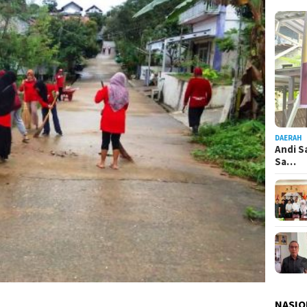
DAERAH
Andi S
Sa…
NASIO