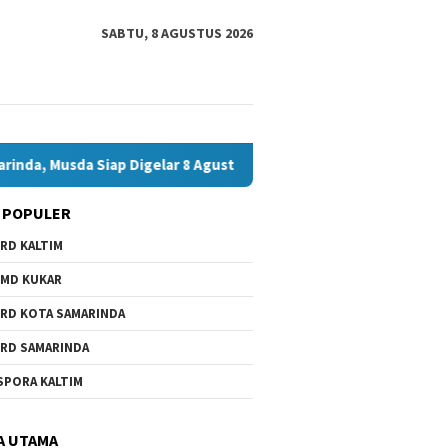
SABTU, 8 AGUSTUS 2026
iap Digelar 8 Agustus 2026
Bawaslu Bontang dan JMSI Bon
 POPULER
RD KALTIM
MD KUKAR
RD KOTA SAMARINDA
RD SAMARINDA
SPORA KALTIM
A UTAMA