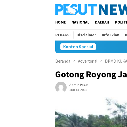
Loncat
ke
konten
HOME
NASIONAL
DAERAH
POLIT
REDAKSI
Disclaimer
Info Iklan
Konten Spesial
Beranda
Advertorial
DPMD KUK
Gotong Royong Jad
Admin Pesut
Juli 14, 2025