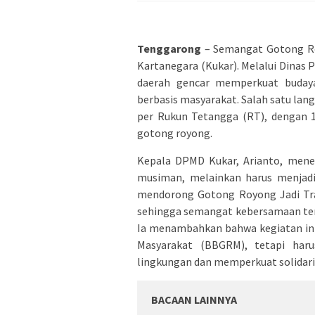
Tenggarong
– Semangat Gotong Roy
Kartanegara (Kukar). Melalui Dina
daerah gencar memperkuat buday
berbasis masyarakat. Salah satu lan
per Rukun Tetangga (RT), dengan 1
gotong royong.
Kepala DPMD Kukar, Arianto, men
musiman, melainkan harus menjadi 
mendorong Gotong Royong Jadi Tradi
sehingga semangat kebersamaan terus
Ia menambahkan bahwa kegiatan ini
Masyarakat (BBGRM), tetapi haru
lingkungan dan memperkuat solidari
BACAAN LAINNYA