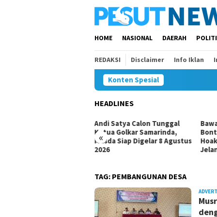
Loncat
ke
konten
HOME
NASIONAL
DAERAH
POLIT
REDAKSI
Disclaimer
Info Iklan
Konten Spesial
HEADLINES
i Satya Calon Tunggal
Bawaslu Bontang dan JMSI
Komi
ua Golkar Samarinda,
Bontang Bersinergi Lawan
Inves
«
da Siap Digelar 8 Agustus
Hoaks, Perkuat Demokrasi
Duga
26
Jelang Pemilu 2029
TAG:
PEMBANGUNAN DESA
ADVER
Musr
deng