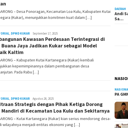
gan
DAERAH
ARONG – Desa Ponoragan, Kecamatan Loa Kulu, Kabupaten Kutai
Andi S
negara (Kukar), menunjukkan komitmen kuat dalam […]
Sa…
TORIAL
,
DPMD KUKAR
Admin
September 17, 2025
angunan Kawasan Perdesaan Terintegrasi di
Pesut
 Buana Jaya Jadikan Kukar sebagai Model
aik Kaltim
ARONG – Kabupaten Kutai Kartanegara (Kukar) kembali
jukkan kepemimpinannya dalam pembangunan desa
anjutan. Pada Rabu […]
NASIO
NASIONA
PA GMN
TORIAL
,
DPMD KUKAR
Admin
Agustus 26, 2025
traan Strategis dengan Pihak Ketiga Dorong
Pesut
 Mandiri di Kecamatan Loa Kulu dan Sekitarnya
ARONG – Kutai Kartanegara (Kukar) kian serius mendorong desa-
i wilayahnya menjadi entitas ekonomi yang […]