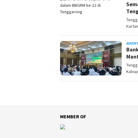
Sema
Teng
Tengg
Karta
ADVER
Bank
Manf
Tengg
Kabupa
MEMBER OF