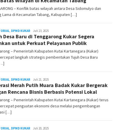
 Batas Wilayah di Kecamatan Tabang
ARONG – Konflik batas wilayah antara Desa Sidomulyo dan
g Lama di Kecamatan Tabang, Kabupaten […]
TORIAL
,
DPMD KUKAR
Admin
Juli 23, 2025
h Desa Baru di Tenggarong Kukar Segera
Pesut
hkan untuk Perkuat Pelayanan Publik
arong – Pemerintah Kabupaten Kutai Kartanegara (Kukar)
rcepat langkah strategis pembentukan Tujuh Desa Baru
[…]
TORIAL
,
DPMD KUKAR
Admin
Juli 21, 2025
rasi Merah Putih Muara Badak Kukar Bergerak
Pesut
an Rencana Bisnis Berbasis Potensi Lokal
arong – Pemerintah Kabupaten Kutai Kartanegara (Kukar) terus
rcepat penguatan ekonomi desa melalui pengembangan
asi […]
TORIAL
,
DPMD KUKAR
Admin
Juli 20, 2025