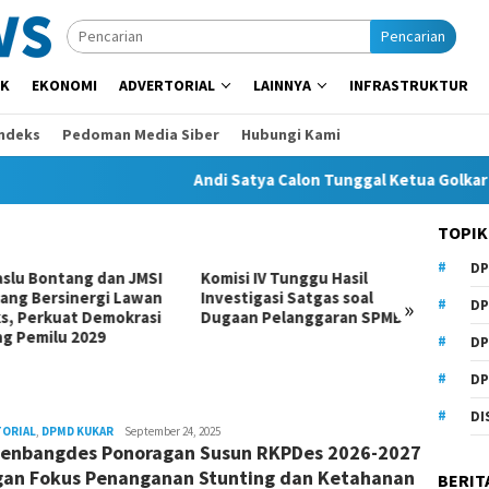
Pencarian
IK
EKONOMI
ADVERTORIAL
LAINNYA
INFRASTRUKTUR
Indeks
Pedoman Media Siber
Hubungi Kami
Andi Satya Calon Tunggal Ketua Golkar Samarind
TOPIK
DP
si IV Tunggu Hasil
Komisi I Dorong Pemkot
Beasis
tigasi Satgas soal
Kurangi Belanja ASN demi
Anhar
»
DP
an Pelanggaran SPMB
Perluas Ruang Pembangunan
Samari
DP
DP
DI
TORIAL
,
DPMD KUKAR
Admin
September 24, 2025
enbangdes Ponoragan Susun RKPDes 2026-2027
Pesut
an Fokus Penanganan Stunting dan Ketahanan
BERIT