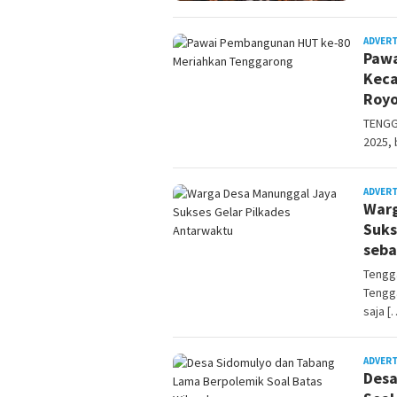
ADVER
Pawa
Kec
Roy
TENGG
2025,
ADVER
Warg
Suks
seba
Tengg
Tengg
saja [
ADVER
Desa