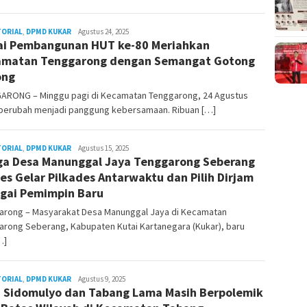
TORIAL
,
DPMD KUKAR
Admin
Agustus 24, 2025
i Pembangunan HUT ke-80 Meriahkan
Pesut
amatan Tenggarong dengan Semangat Gotong
ong
ARONG – Minggu pagi di Kecamatan Tenggarong, 24 Agustus
 berubah menjadi panggung kebersamaan. Ribuan […]
TORIAL
,
DPMD KUKAR
Admin
Agustus 15, 2025
a Desa Manunggal Jaya Tenggarong Seberang
Pesut
es Gelar Pilkades Antarwaktu dan Pilih Dirjam
gai Pemimpin Baru
arong – Masyarakat Desa Manunggal Jaya di Kecamatan
arong Seberang, Kabupaten Kutai Kartanegara (Kukar), baru
…]
TORIAL
,
DPMD KUKAR
Admin
Agustus 9, 2025
 Sidomulyo dan Tabang Lama Masih Berpolemik
Pesut