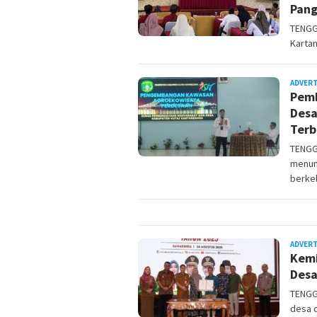
Pan
TENGG
Karta
ADVER
Pemb
Desa
Terb
TENGG
menun
berkel
ADVER
Kemi
Desa
TENGG
desa d