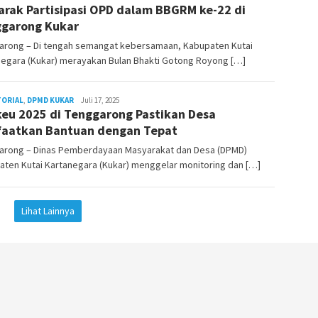
rak Partisipasi OPD dalam BBGRM ke-22 di
Pesut
garong Kukar
arong – Di tengah semangat kebersamaan, Kabupaten Kutai
negara (Kukar) merayakan Bulan Bhakti Gotong Royong […]
TORIAL
,
DPMD KUKAR
Admin
Juli 17, 2025
eu 2025 di Tenggarong Pastikan Desa
Pesut
aatkan Bantuan dengan Tepat
arong – Dinas Pemberdayaan Masyarakat dan Desa (DPMD)
ten Kutai Kartanegara (Kukar) menggelar monitoring dan […]
Lihat Lainnya