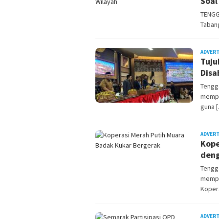
Soal
TENGG
Taban
ADVER
Tuju
Disa
Tengg
mempe
guna 
ADVER
Kope
deng
Tengg
mempe
Koper
ADVER