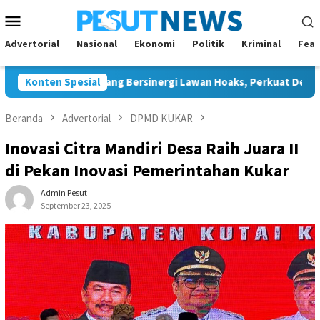
Loncat
Menu
ke
Mobile
konten
Advertorial
Nasional
Ekonomi
Politik
Kriminal
Feat
dan JMSI Bontang Bersinergi Lawan Hoaks, Perkuat Demokrasi Je
Konten Spesial
Beranda
Advertorial
DPMD KUKAR
Inovasi Citra Mandiri Desa Raih Juara II
di Pekan Inovasi Pemerintahan Kukar
Admin Pesut
September 23, 2025