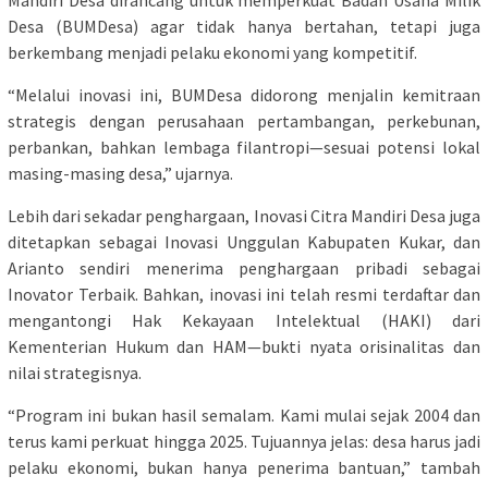
Mandiri Desa dirancang untuk memperkuat Badan Usaha Milik
Desa (BUMDesa) agar tidak hanya bertahan, tetapi juga
berkembang menjadi pelaku ekonomi yang kompetitif.
“Melalui inovasi ini, BUMDesa didorong menjalin kemitraan
strategis dengan perusahaan pertambangan, perkebunan,
perbankan, bahkan lembaga filantropi—sesuai potensi lokal
masing-masing desa,” ujarnya.
Lebih dari sekadar penghargaan, Inovasi Citra Mandiri Desa juga
ditetapkan sebagai Inovasi Unggulan Kabupaten Kukar, dan
Arianto sendiri menerima penghargaan pribadi sebagai
Inovator Terbaik. Bahkan, inovasi ini telah resmi terdaftar dan
mengantongi Hak Kekayaan Intelektual (HAKI) dari
Kementerian Hukum dan HAM—bukti nyata orisinalitas dan
nilai strategisnya.
“Program ini bukan hasil semalam. Kami mulai sejak 2004 dan
terus kami perkuat hingga 2025. Tujuannya jelas: desa harus jadi
pelaku ekonomi, bukan hanya penerima bantuan,” tambah