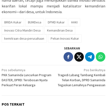
nama daerah, tetapi juga menunjukkan bahwa inovasi berbasis
kearifan lokal mampu menjadi katalisator kemandirian
ekonomi—dari desa, untuk Indonesia.
BRIDA Kukar
BUMDesa
DPMD Kukar
HAKI
Inovasi Citra Mandiri Desa
Kemandirian Desa
kemitraan desa-perusahaan
Pekan Inovasi Kukar
SEBARKAN
Navigasi
Pos sebelumnya
Pos berikutnya
PKK Samarinda Luncurkan Program
Tragedi Lubang Tambang Kembali
pos
DASTER, DPRD: Terobosan Nyata
Telan Korban, DPRD Samarinda
Perkuat Peran Keluarga
Tegaskan Lemahnya Pengawasan
POS TERKAIT