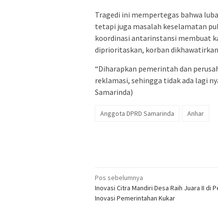
Tragedi ini mempertegas bahwa lub
tetapi juga masalah keselamatan p
koordinasi antarinstansi membuat kas
diprioritaskan, korban dikhawatirkan
“Diharapkan pemerintah dan perusa
reklamasi, sehingga tidak ada lagi n
Samarinda)
Anggota DPRD Samarinda
Anhar
Navigasi
Pos sebelumnya
Inovasi Citra Mandiri Desa Raih Juara II di 
pos
Inovasi Pemerintahan Kukar