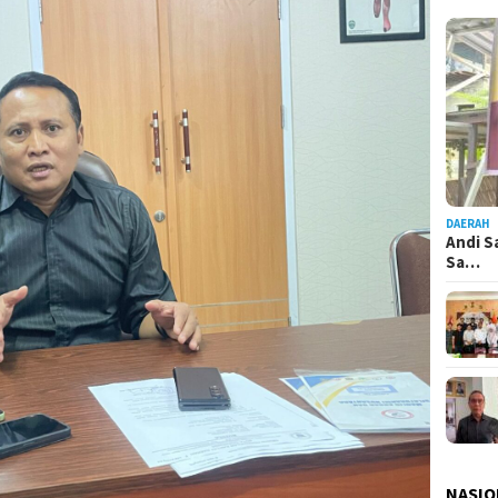
DAERAH
Andi S
Sa…
NASIO