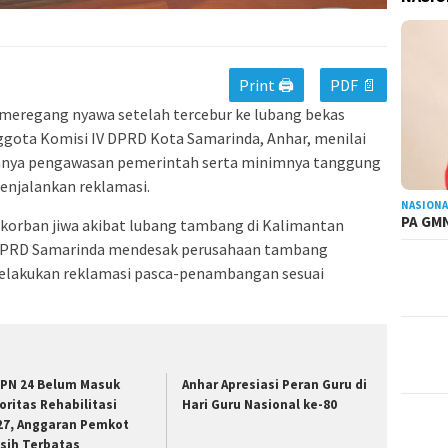
Print 🖨
PDF 📄
meregang nyawa setelah tercebur ke lubang bekas
ggota Komisi IV DPRD Kota Samarinda, Anhar, menilai
mahnya pengawasan pemerintah serta minimnya tanggung
njalankan reklamasi.
NASIONA
PA GMN
 korban jiwa akibat lubang tambang di Kalimantan
. DPRD Samarinda mendesak perusahaan tambang
elakukan reklamasi pasca-penambangan sesuai
PN 24 Belum Masuk
Anhar Apresiasi Peran Guru di
ioritas Rehabilitasi
Hari Guru Nasional ke-80
27, Anggaran Pemkot
sih Terbatas