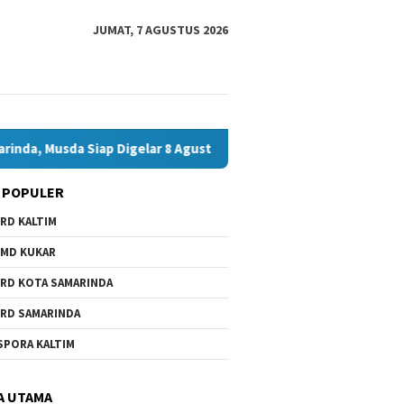
JUMAT, 7 AGUSTUS 2026
a Siap Digelar 8 Agustus 2026
Bawaslu Bontang dan JMSI
 POPULER
RD KALTIM
MD KUKAR
RD KOTA SAMARINDA
RD SAMARINDA
SPORA KALTIM
A UTAMA