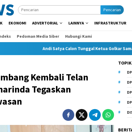
Pencarian
IK
EKONOMI
ADVERTORIAL
LAINNYA
INFRASTRUKTUR
Indeks
Pedoman Media Siber
Hubungi Kami
Andi Satya Calon Tunggal Ketua Golkar Samarinda, Musd
TOPIK
DP
ambang Kembali Telan
DP
marinda Tegaskan
DP
wasan
DP
DI
BERIT