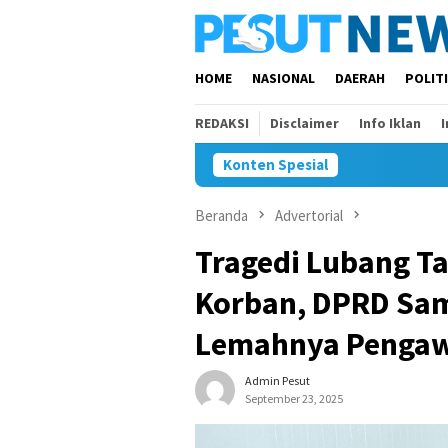
Loncat
ke
konten
HOME
NASIONAL
DAERAH
POLIT
REDAKSI
Disclaimer
Info Iklan
Konten Spesial
Beranda
Advertorial
Tragedi Lubang T
Korban, DPRD Sa
Lemahnya Penga
Admin Pesut
September 23, 2025