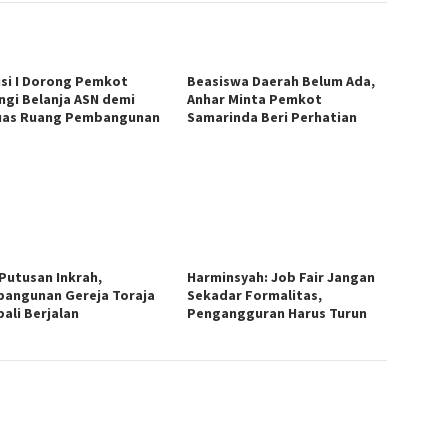
si I Dorong Pemkot
Beasiswa Daerah Belum Ada,
ngi Belanja ASN demi
Anhar Minta Pemkot
uas Ruang Pembangunan
Samarinda Beri Perhatian
 Putusan Inkrah,
Harminsyah: Job Fair Jangan
angunan Gereja Toraja
Sekadar Formalitas,
ali Berjalan
Pengangguran Harus Turun