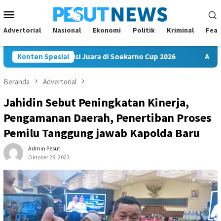
Loncat
Menu
ke
Mobile
konten
Advertorial
Nasional
Ekonomi
Politik
Kriminal
Feat
m FC Bawa Misi Juara di Soekarno Cup 2026
Konten Spesial
Andi Satya N
Beranda
Advertorial
Jahidin Sebut Peningkatan Kinerja,
Pengamanan Daerah, Penertiban Proses
Pemilu Tanggung jawab Kapolda Baru
Admin Pesut
Oktober 29, 2023