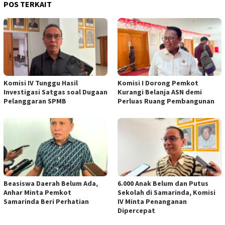
POS TERKAIT
Komisi IV Tunggu Hasil
Komisi I Dorong Pemkot
Investigasi Satgas soal Dugaan
Kurangi Belanja ASN demi
Pelanggaran SPMB
Perluas Ruang Pembangunan
Beasiswa Daerah Belum Ada,
6.000 Anak Belum dan Putus
Anhar Minta Pemkot
Sekolah di Samarinda, Komisi
Samarinda Beri Perhatian
IV Minta Penanganan
Dipercepat