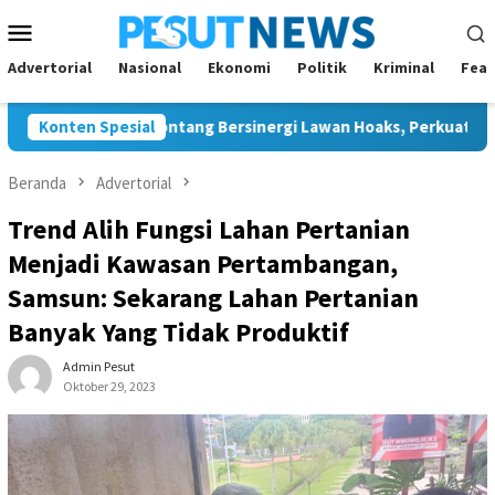
Loncat
Menu
ke
Mobile
konten
Advertorial
Nasional
Ekonomi
Politik
Kriminal
Feat
 dan JMSI Bontang Bersinergi Lawan Hoaks, Perkuat Demokrasi 
Konten Spesial
Beranda
Advertorial
Trend Alih Fungsi Lahan Pertanian
Menjadi Kawasan Pertambangan,
Samsun: Sekarang Lahan Pertanian
Banyak Yang Tidak Produktif
Admin Pesut
Oktober 29, 2023