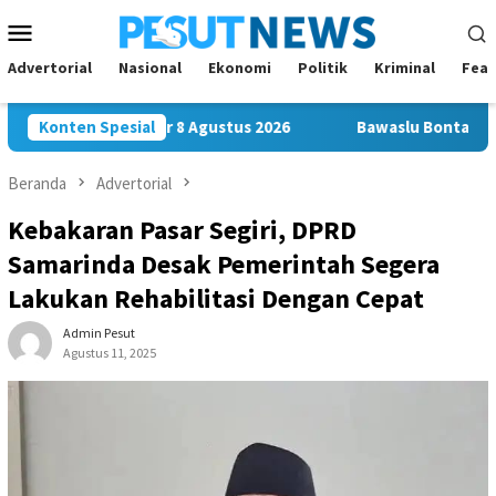
Loncat
Menu
ke
Mobile
konten
Advertorial
Nasional
Ekonomi
Politik
Kriminal
Feat
a Siap Digelar 8 Agustus 2026
Konten Spesial
Bawaslu Bontang dan JMSI 
Beranda
Advertorial
Kebakaran Pasar Segiri, DPRD
Samarinda Desak Pemerintah Segera
Lakukan Rehabilitasi Dengan Cepat
Admin Pesut
Agustus 11, 2025