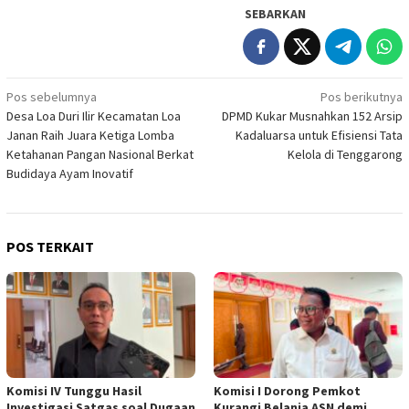
SEBARKAN
Navigasi
Pos sebelumnya
Pos berikutnya
Desa Loa Duri Ilir Kecamatan Loa
DPMD Kukar Musnahkan 152 Arsip
pos
Janan Raih Juara Ketiga Lomba
Kadaluarsa untuk Efisiensi Tata
Ketahanan Pangan Nasional Berkat
Kelola di Tenggarong
Budidaya Ayam Inovatif
POS TERKAIT
Komisi IV Tunggu Hasil
Komisi I Dorong Pemkot
Investigasi Satgas soal Dugaan
Kurangi Belanja ASN demi