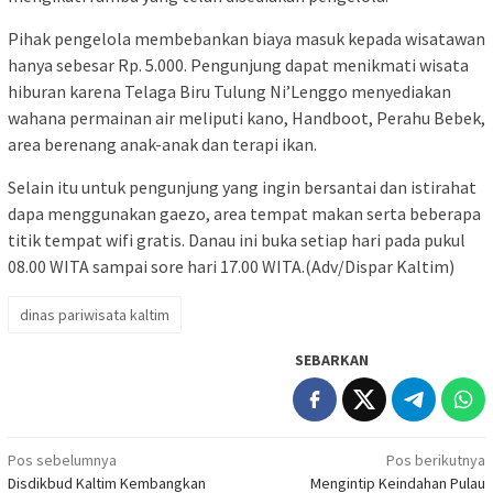
Pihak pengelola membebankan biaya masuk kepada wisatawan
hanya sebesar Rp. 5.000. Pengunjung dapat menikmati wisata
hiburan karena Telaga Biru Tulung Ni’Lenggo menyediakan
wahana permainan air meliputi kano, Handboot, Perahu Bebek,
area berenang anak-anak dan terapi ikan.
Selain itu untuk pengunjung yang ingin bersantai dan istirahat
dapa menggunakan gaezo, area tempat makan serta beberapa
titik tempat wifi gratis. Danau ini buka setiap hari pada pukul
08.00 WITA sampai sore hari 17.00 WITA.(Adv/Dispar Kaltim)
dinas pariwisata kaltim
SEBARKAN
Navigasi
Pos sebelumnya
Pos berikutnya
Disdikbud Kaltim Kembangkan
Mengintip Keindahan Pulau