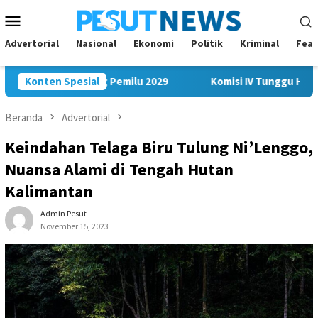
Loncat
Menu
ke
Mobile
konten
Advertorial
Nasional
Ekonomi
Politik
Kriminal
Feat
krasi Jelang Pemilu 2029
Konten Spesial
Komisi IV Tunggu Hasil Investi
Beranda
Advertorial
Keindahan Telaga Biru Tulung Ni’Lenggo,
Nuansa Alami di Tengah Hutan
Kalimantan
Admin Pesut
November 15, 2023