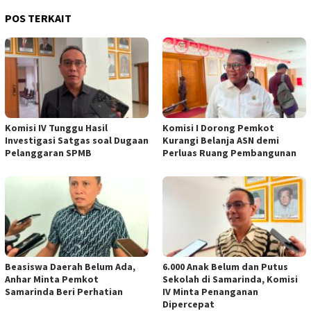
POS TERKAIT
Komisi IV Tunggu Hasil
Komisi I Dorong Pemkot
Investigasi Satgas soal Dugaan
Kurangi Belanja ASN demi
Pelanggaran SPMB
Perluas Ruang Pembangunan
Beasiswa Daerah Belum Ada,
6.000 Anak Belum dan Putus
Anhar Minta Pemkot
Sekolah di Samarinda, Komisi
Samarinda Beri Perhatian
IV Minta Penanganan
Dipercepat