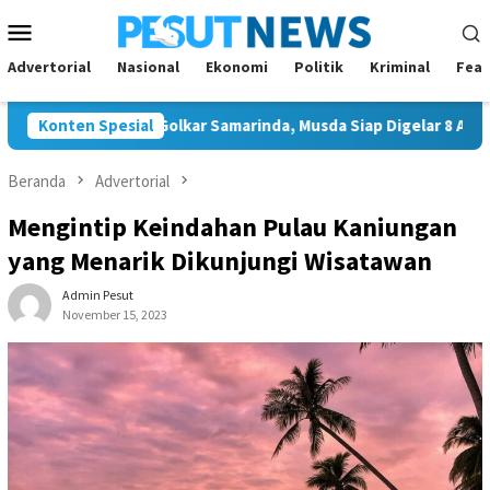
Loncat
Menu
ke
Mobile
konten
Advertorial
Nasional
Ekonomi
Politik
Kriminal
Feat
ggal Ketua Golkar Samarinda, Musda Siap Digelar 8 Agustus 2026
Konten Spesial
Beranda
Advertorial
Mengintip Keindahan Pulau Kaniungan
yang Menarik Dikunjungi Wisatawan
Admin Pesut
November 15, 2023