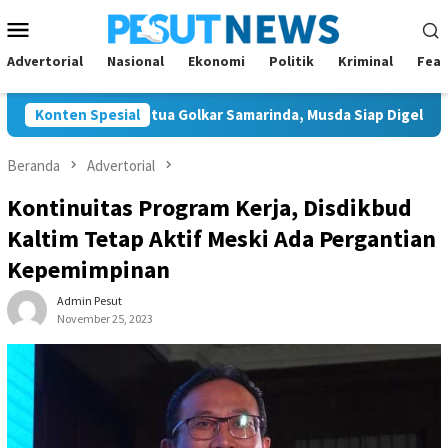
Loncat
Menu
ke
Mobile
konten
Advertorial
Nasional
Ekonomi
Politik
Kriminal
Feat
on Tunggal Ketua Golkar Samarinda, Musda Siap Digelar 8 Agustus
Konten Spesial
Beranda
Advertorial
Kontinuitas Program Kerja, Disdikbud
Kaltim Tetap Aktif Meski Ada Pergantian
Kepemimpinan
Admin Pesut
November 25, 2023