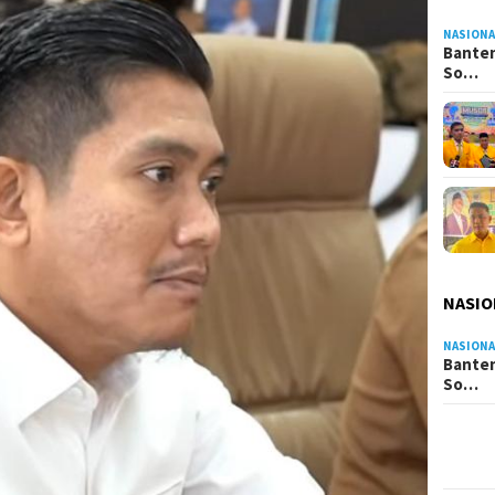
NASIONA
Banten
So…
NASIO
NASIONA
Banten
So…