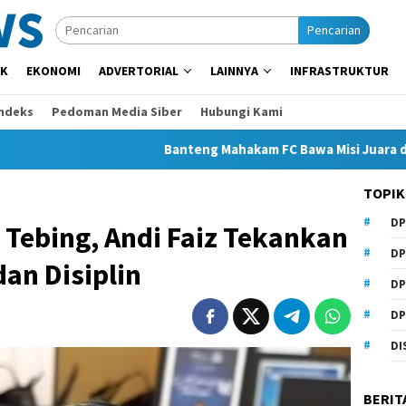
Pencarian
IK
EKONOMI
ADVERTORIAL
LAINNYA
INFRASTRUKTUR
Indeks
Pedoman Media Siber
Hubungi Kami
Banteng Mahakam FC Bawa Misi Juara di Soekarno
TOPIK
DP
t Tebing, Andi Faiz Tekankan
DP
an Disiplin
DP
DP
DI
BERIT