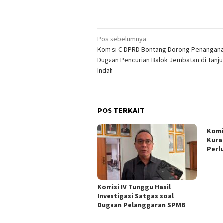
Navigasi
Pos sebelumnya
Komisi C DPRD Bontang Dorong Penangan
pos
Dugaan Pencurian Balok Jembatan di Tanju
Indah
POS TERKAIT
Komi
Kura
Perl
Komisi IV Tunggu Hasil
Investigasi Satgas soal
Dugaan Pelanggaran SPMB