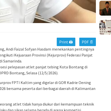
m
Print 🖨
PDF 📄
g, Andi Faizal Sofyan Hasdam menekankan pentingnya
ngikuti Kejuaraan Provinsi (Kejurprov) Federasi Panjat
di Samarinda.
sesi pelepasan atlet panjat tebing Kota Bontang di
PRD Bontang, Selasa (12/5/2026).
jurprov FPTI Kaltim yang digelar di GOR Kadrie Oening
026 bersama peserta dari berbagai daerah di Kalimantan
eorang atlet tidak hanya diukur dari kemampuan teknik
ilaku dan sikap selama berada di arena kompetisi.