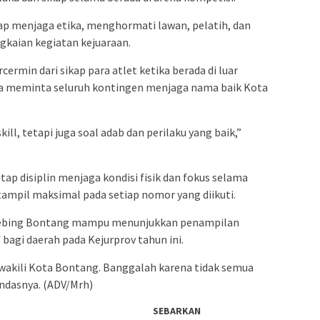
ap menjaga etika, menghormati lawan, pelatih, dan
ngkaian kegiatan kejuaraan.
rcermin dari sikap para atlet ketika berada di luar
 ia meminta seluruh kontingen menjaga nama baik Kota
skill, tetapi juga soal adab dan perilaku yang baik,”
etap disiplin menjaga kondisi fisik dan fokus selama
ampil maksimal pada setiap nomor yang diikuti.
at tebing Bontang mampu menunjukkan penampilan
 bagi daerah pada Kejurprov tahun ini.
ewakili Kota Bontang. Banggalah karena tidak semua
ndasnya. (ADV/Mrh)
SEBARKAN