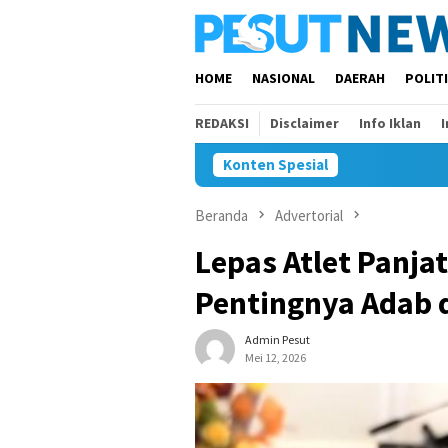
Loncat
ke
konten
HOME
NASIONAL
DAERAH
POLIT
REDAKSI
Disclaimer
Info Iklan
Konten Spesial
Beranda
Advertorial
Lepas Atlet Panja
Pentingnya Adab d
Admin Pesut
Mei 12, 2026