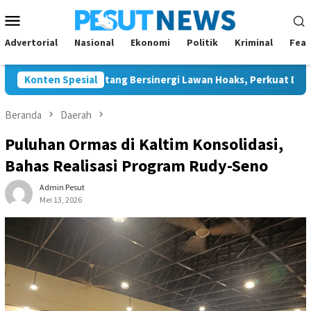
Loncat
Menu
ke
Mobile
konten
Advertorial
Nasional
Ekonomi
Politik
Kriminal
Feat
dan JMSI Bontang Bersinergi Lawan Hoaks, Perkuat Demokrasi Je
Konten Spesial
Beranda
Daerah
Puluhan Ormas di Kaltim Konsolidasi,
Bahas Realisasi Program Rudy-Seno
Admin Pesut
Mei 13, 2026