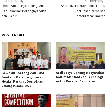
Navigasi
Pos sebelumnya
Pos berikutnya
Lepas Atlet Panjat Tebing, Andi
Andi Faizal: Rekomendasi DPRD
pos
Faiz Tekankan Pentingnya Adab
Jadi Bahan Perbaikan
dan Disiplin
Pemerintahan Daerah
POS TERKAIT
Andi Satya Dorong Masyarakat
Bawaslu Bontang dan JMSI
Kaltim Manfaatkan Teknologi
Bontang Bersinergi Lawan
untuk Perkuat Demokrasi
Hoaks, Perkuat Demokrasi
Jelang Pemilu 2029