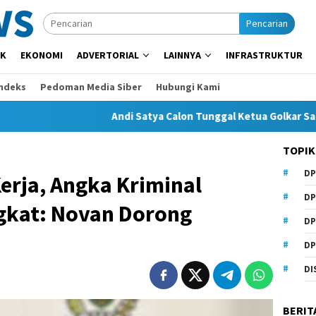
Pencarian
IK
EKONOMI
ADVERTORIAL
LAINNYA
INFRASTRUKTUR
Indeks
Pedoman Media Siber
Hubungi Kami
Andi Satya Calon Tunggal Ketua Golkar Samarinda, Musda
TOPIK
DP
erja, Angka Kriminal
DP
gkat: Novan Dorong
DP
DP
DI
BERIT