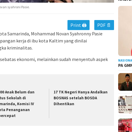
an syahroni Pasie.
Print 🖨
PDF 📄
Kota Samarinda, Mohammad Novan Syahronny Pasie
ngan kerja di ibu kota Kaltim yang dinilai
ka kriminalitas.
a sebatas ekonomi, melainkan sudah menyentuh aspek
NASIONA
PA GMN
000 Anak Belum dan
17 TK Negeri Hanya Andalkan
tus Sekolah di
BOSNAS setelah BOSDA
marinda, Komisi IV
Dihentikan
nta Penanganan
percepat