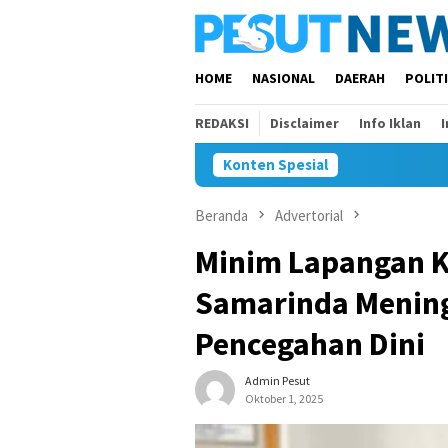
Loncat
ke
konten
HOME
NASIONAL
DAERAH
POLIT
REDAKSI
Disclaimer
Info Iklan
Konten Spesial
Beranda
Advertorial
Minim Lapangan K
Samarinda Menin
Pencegahan Dini
Admin Pesut
Oktober 1, 2025