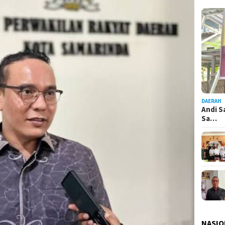
DAERAH
Andi S
Sa…
NASIO