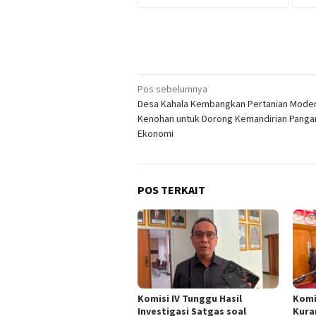
Navigasi
Pos sebelumnya
Desa Kahala Kembangkan Pertanian Moder
pos
Kenohan untuk Dorong Kemandirian Panga
Ekonomi
POS TERKAIT
Komisi IV Tunggu Hasil
Komi
Investigasi Satgas soal
Kura