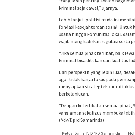
“Yang lebih penting adalah bagaim
kriminal sejak awal,” ujarnya.
Lebih lanjut, politisi muda ini menil
fondasi kesejahteraan sosial. Untuk it
usaha hingga komunitas lokal, dala
wajib menghadirkan regulasi serta 
“Jika semua pihak terlibat, baik lew
kriminal bisa ditekan dan kualitas h
Dari perspektif yang lebih luas, de
agar tidak hanya fokus pada pembang
menyiapkan strategi ekonomi inklu
berkelanjutan.
“Dengan keterlibatan semua pihak, 
yang aman sekaligus membuka lebih 
(Adv/Dprd Samarinda)
Ketua Komisi IV DPRD Samarinda
Moh