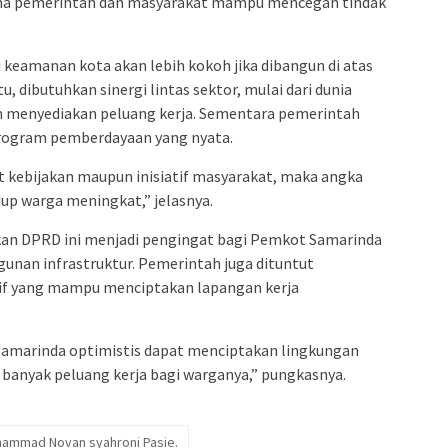
ana pemerintah dan masyarakat mampu mencegah tindak
ai keamanan kota akan lebih kokoh jika dibangun di atas
u, dibutuhkan sinergi lintas sektor, mulai dari dunia
m menyediakan peluang kerja. Sementara pemerintah
program pemberdayaan yang nyata.
at kebijakan maupun inisiatif masyarakat, maka angka
idup warga meningkat,” jelasnya.
sakan DPRD ini menjadi pengingat bagi Pemkot Samarinda
unan infrastruktur. Pemerintah juga dituntut
sif yang mampu menciptakan lapangan kerja
Samarinda optimistis dapat menciptakan lingkungan
banyak peluang kerja bagi warganya,” pungkasnya.
ammad Novan syahroni Pasie.