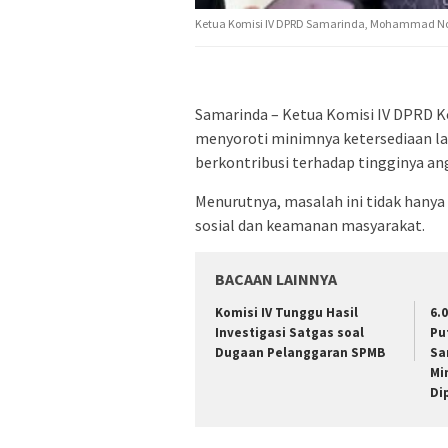
Ketua Komisi IV DPRD Samarinda, Mohammad Nov
Samarinda – Ketua Komisi IV DPRD 
menyoroti minimnya ketersediaan lapa
berkontribusi terhadap tingginya ang
Menurutnya, masalah ini tidak hany
sosial dan keamanan masyarakat.
BACAAN LAINNYA
Komisi IV Tunggu Hasil
6.
Investigasi Satgas soal
Pu
Dugaan Pelanggaran SPMB
Sa
Mi
Di