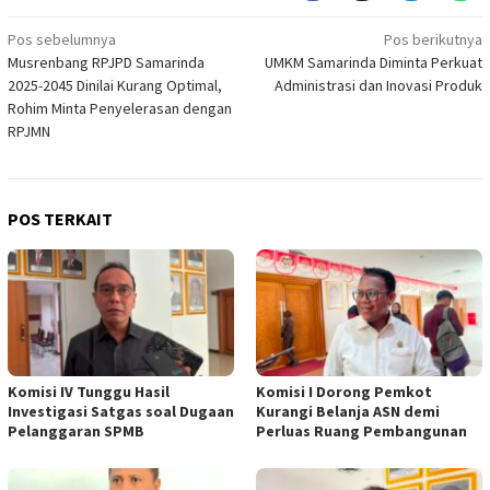
Navigasi
Pos sebelumnya
Pos berikutnya
Musrenbang RPJPD Samarinda
UMKM Samarinda Diminta Perkuat
pos
2025-2045 Dinilai Kurang Optimal,
Administrasi dan Inovasi Produk
Rohim Minta Penyelerasan dengan
RPJMN
POS TERKAIT
Komisi IV Tunggu Hasil
Komisi I Dorong Pemkot
Investigasi Satgas soal Dugaan
Kurangi Belanja ASN demi
Pelanggaran SPMB
Perluas Ruang Pembangunan