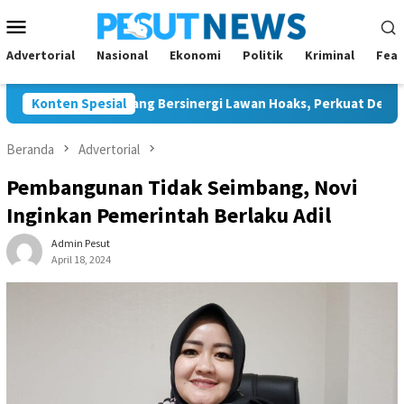
Loncat
Menu
ke
Mobile
konten
Advertorial
Nasional
Ekonomi
Politik
Kriminal
Feat
dan JMSI Bontang Bersinergi Lawan Hoaks, Perkuat Demokrasi Je
Konten Spesial
Beranda
Advertorial
Pembangunan Tidak Seimbang, Novi
Inginkan Pemerintah Berlaku Adil
Admin Pesut
April 18, 2024