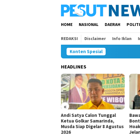
Loncat
ke
konten
HOME
NASIONAL
DAERAH
POLIT
REDAKSI
Disclaimer
Info Iklan
Konten Spesial
HEADLINES
siswa Daerah Belum Ada,
ar Minta Pemkot
arinda Beri Perhatian
«
Andi Satya Calon Tunggal
Bawa
Ketua Golkar Samarinda,
Bont
Musda Siap Digelar 8 Agustus
Hoak
2026
Jela