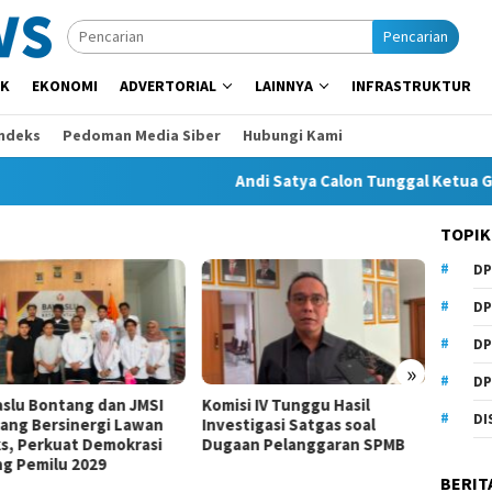
Pencarian
IK
EKONOMI
ADVERTORIAL
LAINNYA
INFRASTRUKTUR
Indeks
Pedoman Media Siber
Hubungi Kami
Andi Satya Calon Tunggal Ketua Golkar
TOPIK
DP
Komisi
Kurang
DP
Perlu
DP
»
DP
slu Bontang dan JMSI
Komisi IV Tunggu Hasil
DI
ang Bersinergi Lawan
Investigasi Satgas soal
s, Perkuat Demokrasi
Dugaan Pelanggaran SPMB
ng Pemilu 2029
BERIT