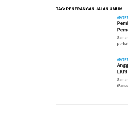
TAG:
PENERANGAN JALAN UMUM
ADVER
Pemb
Peme
Samar
perhat
ADVER
Angg
LKPJ
Samari
(Pans