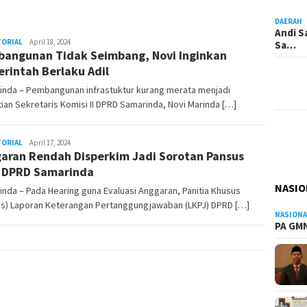
DAERAH
Andi S
TORIAL
Admin
April 18, 2024
Sa…
angunan Tidak Seimbang, Novi Inginkan
Pesut
rintah Berlaku Adil
inda – Pembangunan infrastuktur kurang merata menjadi
ian Sekretaris Komisi II DPRD Samarinda, Novi Marinda […]
TORIAL
Admin
April 17, 2024
aran Rendah Disperkim Jadi Sorotan Pansus
Pesut
 DPRD Samarinda
NASIO
nda – Pada Hearing guna Evaluasi Anggaran, Panitia Khusus
us) Laporan Keterangan Pertanggungjawaban (LKPJ) DPRD […]
NASIONA
PA GMN