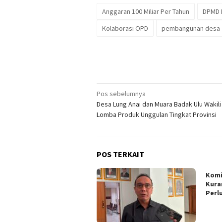
Anggaran 100 Miliar Per Tahun
DPMD 
Kolaborasi OPD
pembangunan desa
Navigasi
Pos sebelumnya
Desa Lung Anai dan Muara Badak Ulu Wakili
pos
Lomba Produk Unggulan Tingkat Provinsi
POS TERKAIT
Komi
Kura
Perl