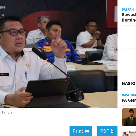
DAERAH
Bawasl
Bersi
NASIO
NASIONA
PA GMN
er Tahun
Print 🖨
PDF 📄