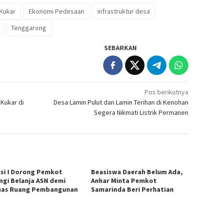
Kukar
Ekonomi Pedesaan
infrastruktur desa
Tenggarong
SEBARKAN
Pos berikutnya
 Kukar di
Desa Lamin Pulut dan Lamin Terihan di Kenohan
Segera Nikmati Listrik Permanen
si I Dorong Pemkot
Beasiswa Daerah Belum Ada,
ngi Belanja ASN demi
Anhar Minta Pemkot
uas Ruang Pembangunan
Samarinda Beri Perhatian