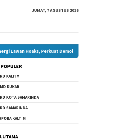
JUMAT, 7 AGUSTUS 2026
Hoaks, Perkuat Demokrasi Jelang Pemilu 2029
Komisi IV 
 POPULER
RD KALTIM
MD KUKAR
RD KOTA SAMARINDA
RD SAMARINDA
SPORA KALTIM
A UTAMA