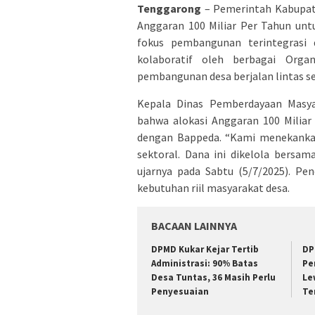
Tenggarong
– Pemerintah Kabupat
Anggaran 100 Miliar Per Tahun unt
fokus pembangunan terintegrasi 
kolaboratif oleh berbagai Orga
pembangunan desa berjalan lintas se
Kepala Dinas Pemberdayaan Masya
bahwa alokasi Anggaran 100 Miliar 
dengan Bappeda. “Kami menekankan
sektoral. Dana ini dikelola bersa
ujarnya pada Sabtu (5/7/2025). P
kebutuhan riil masyarakat desa.
BACAAN LAINNYA
DPMD Kukar Kejar Tertib
DP
Administrasi: 90% Batas
Pe
Desa Tuntas, 36 Masih Perlu
Le
Penyesuaian
Te