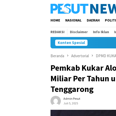
Loncat
ke
konten
HOME
NASIONAL
DAERAH
POLIT
REDAKSI
Disclaimer
Info Iklan
Konten Spesial
Beranda
Advertorial
DPMD KUK
Pemkab Kukar Alo
Miliar Per Tahun
Tenggarong
Admin Pesut
Juli 5, 2025