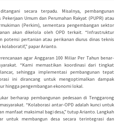
itangani secara terpadu. Misalnya, pembangunan
nas Pekerjaan Umum dan Perumahan Rakyat (PUPR) atau
rmukiman (Perkim), sementara pengembangan sektor
anan akan dikelola oleh OPD terkait. “Infrastruktur
 potensi pertanian atau perikanan diurus dinas teknis
olaboratif,” papar Arianto.
encanaan agar Anggaran 100 Miliar Per Tahun benar-
yarakat. “Kami memastikan koordinasi dari tingkat
 lancar, sehingga implementasi pembangunan tepat
borasi ini dirancang untuk mengoptimalkan dampak
ktur hingga pengembangan ekonomi lokal.
ukar berharap pembangunan pedesaan di Tenggarong
asyarakat. “Kolaborasi antar-OPD adalah kunci untuk
n manfaat maksimal bagi desa,” tutup Arianto. Langkah
ar untuk membangun desa secara terintegrasi dan