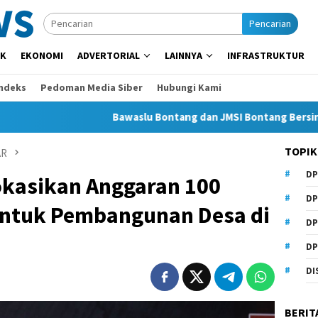
Pencarian
IK
EKONOMI
ADVERTORIAL
LAINNYA
INFRASTRUKTUR
Indeks
Pedoman Media Siber
Hubungi Kami
Bawaslu Bontang dan JMSI Bontang Bersinergi Lawan 
TOPIK
AR
DP
kasikan Anggaran 100
DP
 untuk Pembangunan Desa di
DP
DP
DI
BERIT