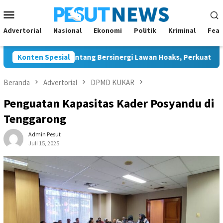
Loncat
Menu
ke
Mobile
konten
Advertorial
Nasional
Ekonomi
Politik
Kriminal
Feat
ng dan JMSI Bontang Bersinergi Lawan Hoaks, Perkuat Demokrasi
Konten Spesial
Beranda
Advertorial
DPMD KUKAR
Penguatan Kapasitas Kader Posyandu di
Tenggarong
Admin Pesut
Juli 15, 2025