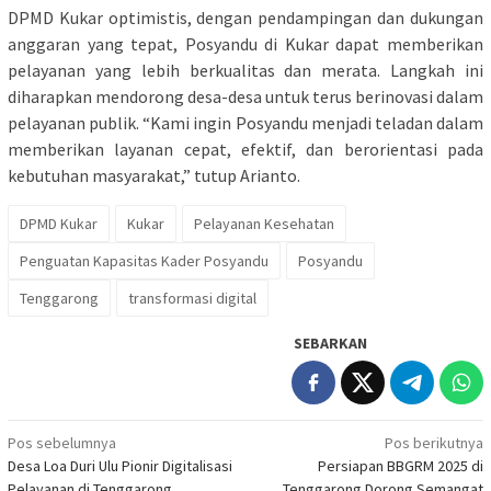
DPMD Kukar optimistis, dengan pendampingan dan dukungan
anggaran yang tepat, Posyandu di Kukar dapat memberikan
pelayanan yang lebih berkualitas dan merata. Langkah ini
diharapkan mendorong desa-desa untuk terus berinovasi dalam
pelayanan publik. “Kami ingin Posyandu menjadi teladan dalam
memberikan layanan cepat, efektif, dan berorientasi pada
kebutuhan masyarakat,” tutup Arianto.
DPMD Kukar
Kukar
Pelayanan Kesehatan
Penguatan Kapasitas Kader Posyandu
Posyandu
Tenggarong
transformasi digital
SEBARKAN
Navigasi
Pos sebelumnya
Pos berikutnya
Desa Loa Duri Ulu Pionir Digitalisasi
Persiapan BBGRM 2025 di
pos
Pelayanan di Tenggarong
Tenggarong Dorong Semangat