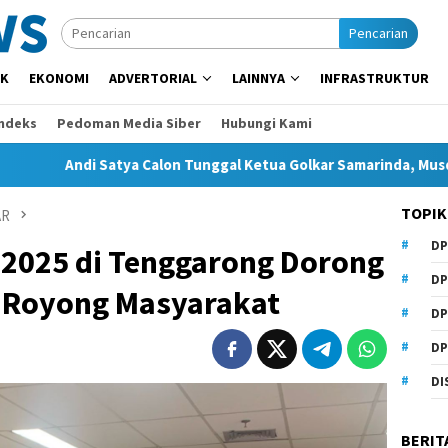
Pencarian
IK
EKONOMI
ADVERTORIAL
LAINNYA
INFRASTRUKTUR
Indeks
Pedoman Media Siber
Hubungi Kami
i Satya Calon Tunggal Ketua Golkar Samarinda, Musda Siap Digel
TOPIK
AR
DP
2025 di Tenggarong Dorong
DP
 Royong Masyarakat
DP
DP
DI
BERIT