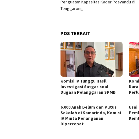
Penguatan Kapasitas Kader Posyandu di
pos
Tenggarong
POS TERKAIT
Komisi IV Tunggu Hasil
Komi
Investigasi Satgas soal
Kura
Dugaan Pelanggaran SPMB
Perl
6.000 Anak Belum dan Putus
Usai
Sekolah di Samarinda, Komisi
Pemb
IV Minta Penanganan
Kemb
Dipercepat