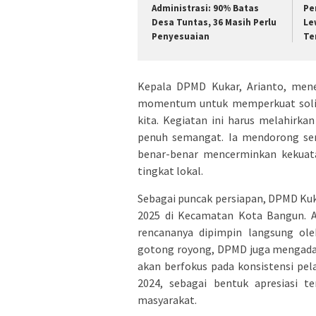
Administrasi: 90% Batas
Pe
Desa Tuntas, 36 Masih Perlu
Le
Penyesuaian
Te
Kepala DPMD Kukar, Arianto, men
momentum untuk memperkuat solida
kita. Kegiatan ini harus melahirka
penuh semangat. Ia mendorong semu
benar-benar mencerminkan kekuat
tingkat lokal.
Sebagai puncak persiapan, DPMD Ku
2025 di Kecamatan Kota Bangun. A
rencananya dipimpin langsung ole
gotong royong, DPMD juga mengadak
akan berfokus pada konsistensi pe
2024, sebagai bentuk apresiasi t
masyarakat.