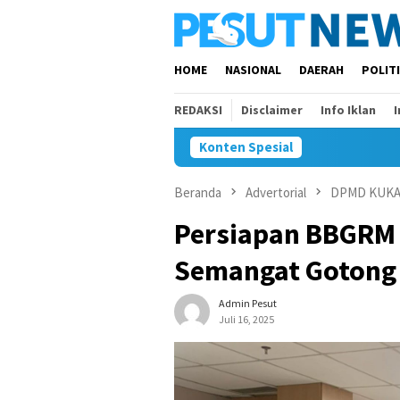
Loncat
ke
konten
HOME
NASIONAL
DAERAH
POLIT
REDAKSI
Disclaimer
Info Iklan
Konten Spesial
And
Beranda
Advertorial
DPMD KUK
Persiapan BBGRM 
Semangat Gotong
Admin Pesut
Juli 16, 2025