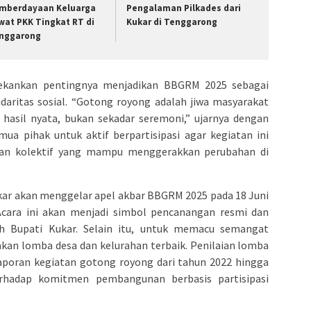
mberdayaan Keluarga
Pengalaman Pilkades dari
wat PKK Tingkat RT di
Kukar di Tenggarong
nggarong
ekankan pentingnya menjadikan BBGRM 2025 sebagai
ritas sosial. “Gotong royong adalah jiwa masyarakat
n hasil nyata, bukan sekadar seremoni,” ujarnya dengan
a pihak untuk aktif berpartisipasi agar kegiatan ini
an kolektif yang mampu menggerakkan perubahan di
kar akan menggelar apel akbar BBGRM 2025 pada 18 Juni
cara ini akan menjadi simbol pencanangan resmi dan
h Bupati Kukar. Selain itu, untuk memacu semangat
an lomba desa dan kelurahan terbaik. Penilaian lomba
laporan kegiatan gotong royong dari tahun 2022 hingga
erhadap komitmen pembangunan berbasis partisipasi