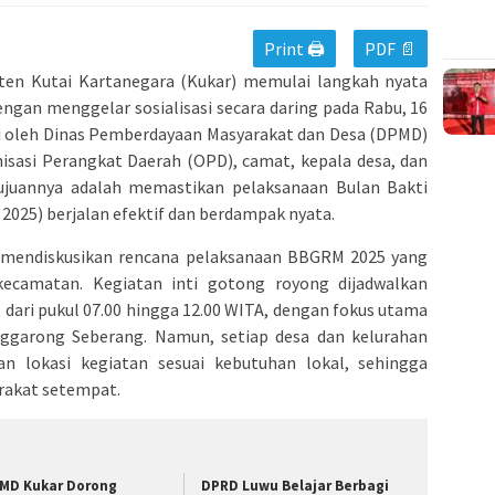
Print 🖨
PDF 📄
en Kutai Kartanegara (Kukar) memulai langkah nyata
gan menggelar sosialisasi secara daring pada Rabu, 16
siasi oleh Dinas Pemberdayaan Masyarakat dan Desa (DPMD)
isasi Perangkat Daerah (OPD), camat, kepala desa, dan
 Tujuannya adalah memastikan pelaksanaan Bulan Bakti
25) berjalan efektif dan berdampak nyata.
ta mendiskusikan rencana pelaksanaan BBGRM 2025 yang
 kecamatan. Kegiatan inti gotong royong dijadwalkan
 dari pukul 07.00 hingga 12.00 WITA, dengan fokus utama
garong Seberang. Namun, setiap desa dan kelurahan
n lokasi kegiatan sesuai kebutuhan lokal, sehingga
rakat setempat.
MD Kukar Dorong
DPRD Luwu Belajar Berbagi