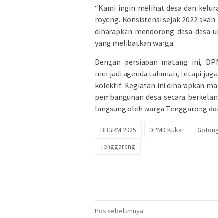
“Kami ingin melihat desa dan kelu
royong. Konsistensi sejak 2022 akan 
diharapkan mendorong desa-desa un
yang melibatkan warga.
Dengan persiapan matang ini, DP
menjadi agenda tahunan, tetapi ju
kolektif. Kegiatan ini diharapkan
pembangunan desa secara berkelanj
langsung oleh warga Tenggarong dan
BBGRM 2025
DPMD Kukar
Goton
Tenggarong
Navigasi
Pos sebelumnya