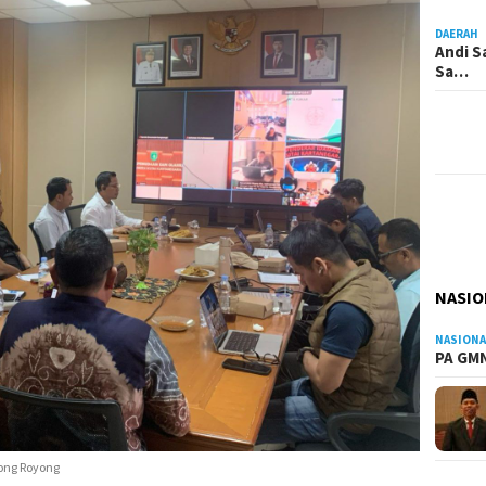
DAERAH
Andi S
Sa…
NASIO
NASIONA
PA GMN
ong Royong