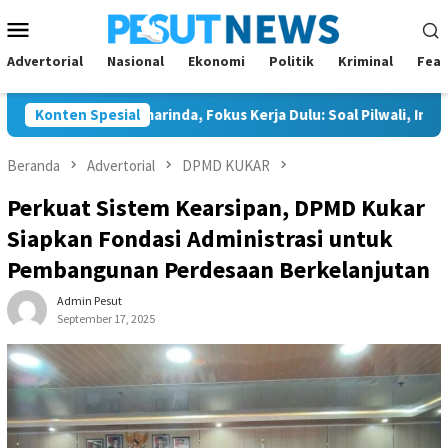
Loncat
Menu
ke
Mobile
konten
Advertorial
Nasional
Ekonomi
Politik
Kriminal
Feat
 Golkar Samarinda, Fokus Kerja Dulu: Soal Pilwali, Insya Allah Sia
Konten Spesial
Beranda
Advertorial
DPMD KUKAR
Perkuat Sistem Kearsipan, DPMD Kukar
Siapkan Fondasi Administrasi untuk
Pembangunan Perdesaan Berkelanjutan
Admin Pesut
September 17, 2025