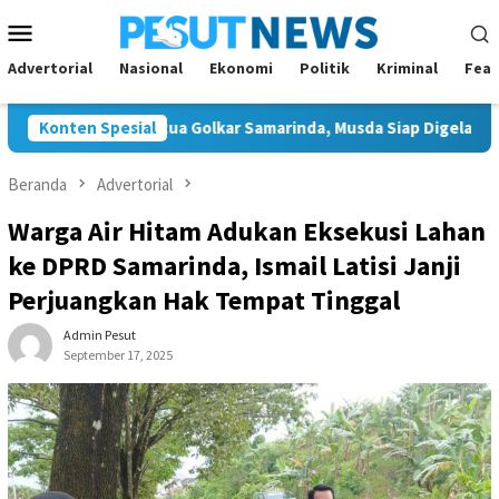
Loncat
Menu
ke
Mobile
konten
Advertorial
Nasional
Ekonomi
Politik
Kriminal
Feat
 Tunggal Ketua Golkar Samarinda, Musda Siap Digelar 8 Agustus 
Konten Spesial
Beranda
Advertorial
Warga Air Hitam Adukan Eksekusi Lahan
ke DPRD Samarinda, Ismail Latisi Janji
Perjuangkan Hak Tempat Tinggal
Admin Pesut
September 17, 2025