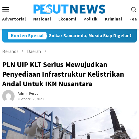
Loncat
Menu
ke
Mobile
konten
Advertorial
Nasional
Ekonomi
Politik
Kriminal
Feat
 Tunggal Ketua Golkar Samarinda, Musda Siap Digelar 8 Agustus 
Konten Spesial
Beranda
Daerah
PLN UIP KLT Serius Mewujudkan
Penyediaan Infrastruktur Kelistrikan
Andal Untuk IKN Nusantara
Admin Pesut
Oktober 17, 2023