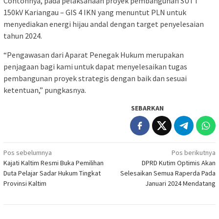
Contohnya, pada pelaksanaan proyek pembangunan SUTT
150kV Kariangau – GIS 4 IKN yang menuntut PLN untuk
menyediakan energi hijau andal dengan target penyelesaian
tahun 2024.
“Pengawasan dari Aparat Penegak Hukum merupakan
penjagaan bagi kami untuk dapat menyelesaikan tugas
pembangunan proyek strategis dengan baik dan sesuai
ketentuan,” pungkasnya.
SEBARKAN
Navigasi
Pos sebelumnya
Pos berikutnya
Kajati Kaltim Resmi Buka Pemilihan
DPRD Kutim Optimis Akan
pos
Duta Pelajar Sadar Hukum Tingkat
Selesaikan Semua Raperda Pada
Provinsi Kaltim
Januari 2024 Mendatang