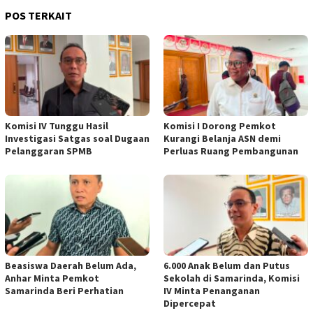
POS TERKAIT
Komisi IV Tunggu Hasil
Komisi I Dorong Pemkot
Investigasi Satgas soal Dugaan
Kurangi Belanja ASN demi
Pelanggaran SPMB
Perluas Ruang Pembangunan
Beasiswa Daerah Belum Ada,
6.000 Anak Belum dan Putus
Anhar Minta Pemkot
Sekolah di Samarinda, Komisi
Samarinda Beri Perhatian
IV Minta Penanganan
Dipercepat