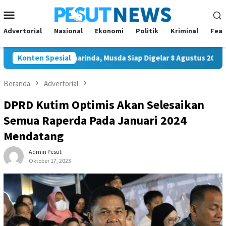
Loncat
Menu
ke
Mobile
konten
Advertorial
Nasional
Ekonomi
Politik
Kriminal
Feat
ua Golkar Samarinda, Musda Siap Digelar 8 Agustus 2026
Konten Spesial
Beranda
Advertorial
DPRD Kutim Optimis Akan Selesaikan
Semua Raperda Pada Januari 2024
Mendatang
Admin Pesut
Oktober 17, 2023