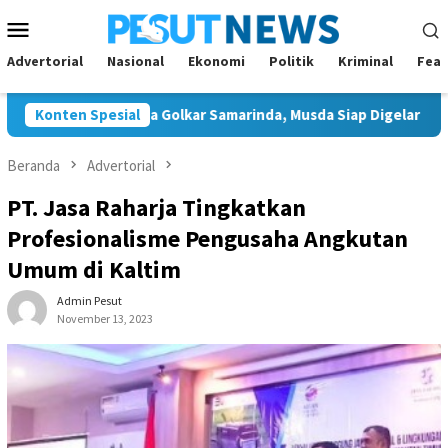
Loncat
Menu
ke
Mobile
konten
Advertorial
Nasional
Ekonomi
Politik
Kriminal
Feat
Tunggal Ketua Golkar Samarinda, Musda Siap Digelar 8 Agustus 2
Konten Spesial
Beranda
Advertorial
PT. Jasa Raharja Tingkatkan
Profesionalisme Pengusaha Angkutan
Umum di Kaltim
Admin Pesut
November 13, 2023