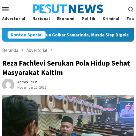
Loncat
Menu
ke
Mobile
konten
Advertorial
Nasional
Ekonomi
Politik
Kriminal
Feat
 Tunggal Ketua Golkar Samarinda, Musda Siap Digelar 8 Agustus 
Konten Spesial
Beranda
Advertorial
Reza Fachlevi Serukan Pola Hidup Sehat
Masyarakat Kaltim
Admin Pesut
November 13, 2023