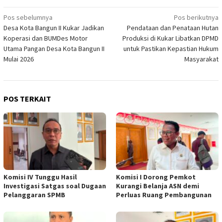
Navigasi
Pos sebelumnya
Pos berikutnya
Desa Kota Bangun II Kukar Jadikan
Pendataan dan Penataan Hutan
pos
Koperasi dan BUMDes Motor
Produksi di Kukar Libatkan DPMD
Utama Pangan Desa Kota Bangun II
untuk Pastikan Kepastian Hukum
Mulai 2026
Masyarakat
POS TERKAIT
Komisi IV Tunggu Hasil
Komisi I Dorong Pemkot
Investigasi Satgas soal Dugaan
Kurangi Belanja ASN demi
Pelanggaran SPMB
Perluas Ruang Pembangunan