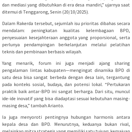
dan mediasi yang dibutuhkan di era desa mandiri,” ujarnya saat
ditemui di Tenggarong, Senin (20/10/2025).
Dalam Rakerda tersebut, sejumlah isu prioritas dibahas secara
mendalam: peningkatan kualitas kelembagaan BPD,
penyesuaian kesejahteraan anggota yang proporsional, serta
perlunya pendampingan berkelanjutan melalui pelatihan
teknis dan pembinaan berbasis wilayah.
Yang menarik, forum ini juga menjadi ajang sharing
pengalaman lintas kabupaten—mengingat dinamika BPD di
satu desa bisa sangat berbeda dengan desa lain, tergantung
pada konteks sosial, budaya, dan potensi lokal. “Pertukaran
praktik baik antar-BPD ini sangat berharga. Dari situ, muncul
ide-ide inovatif yang bisa diadaptasi sesuai kebutuhan masing-
masing desa,” tambah Arianto.
Ia juga menyoroti pentingnya hubungan harmonis antara
kepala desa dan BPD. Menurutnya, keduanya bukan rival,
melainkan mitra strategis yang memiliki satu tujuan: kemajuan