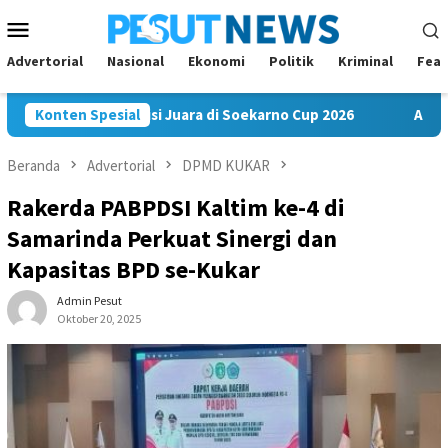
Loncat
Menu
ke
Mobile
konten
Advertorial
Nasional
Ekonomi
Politik
Kriminal
Feat
 FC Bawa Misi Juara di Soekarno Cup 2026
Konten Spesial
Andi Satya Nah
Beranda
Advertorial
DPMD KUKAR
Rakerda PABPDSI Kaltim ke-4 di
Samarinda Perkuat Sinergi dan
Kapasitas BPD se-Kukar
Admin Pesut
Oktober 20, 2025