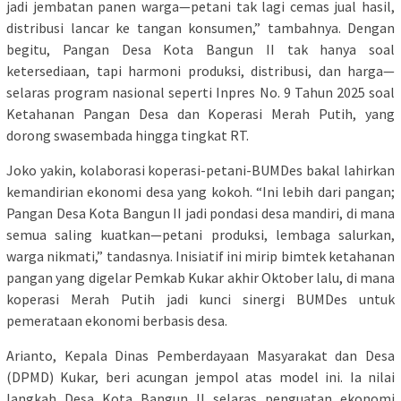
jadi jembatan panen warga—petani tak lagi cemas jual hasil,
distribusi lancar ke tangan konsumen,” tambahnya. Dengan
begitu, Pangan Desa Kota Bangun II tak hanya soal
ketersediaan, tapi harmoni produksi, distribusi, dan harga—
selaras program nasional seperti Inpres No. 9 Tahun 2025 soal
Ketahanan Pangan Desa dan Koperasi Merah Putih, yang
dorong swasembada hingga tingkat RT.
Joko yakin, kolaborasi koperasi-petani-BUMDes bakal lahirkan
kemandirian ekonomi desa yang kokoh. “Ini lebih dari pangan;
Pangan Desa Kota Bangun II jadi pondasi desa mandiri, di mana
semua saling kuatkan—petani produksi, lembaga salurkan,
warga nikmati,” tandasnya. Inisiatif ini mirip bimtek ketahanan
pangan yang digelar Pemkab Kukar akhir Oktober lalu, di mana
koperasi Merah Putih jadi kunci sinergi BUMDes untuk
pemerataan ekonomi berbasis desa.
Arianto, Kepala Dinas Pemberdayaan Masyarakat dan Desa
(DPMD) Kukar, beri acungan jempol atas model ini. Ia nilai
langkah Desa Kota Bangun II selaras penguatan ekonomi