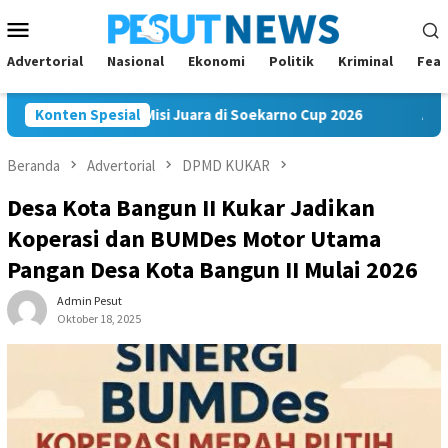
Loncat
Menu
ke
Mobile
konten
Advertorial
Nasional
Ekonomi
Politik
Kriminal
Feat
 FC Bawa Misi Juara di Soekarno Cup 2026
Konten Spesial
Andi Satya Na
Beranda
Advertorial
DPMD KUKAR
Desa Kota Bangun II Kukar Jadikan
Koperasi dan BUMDes Motor Utama
Pangan Desa Kota Bangun II Mulai 2026
Admin Pesut
Oktober 18, 2025