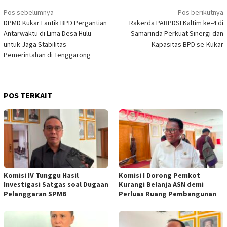
Navigasi
Pos sebelumnya
Pos berikutnya
DPMD Kukar Lantik BPD Pergantian
Rakerda PABPDSI Kaltim ke-4 di
pos
Antarwaktu di Lima Desa Hulu
Samarinda Perkuat Sinergi dan
untuk Jaga Stabilitas
Kapasitas BPD se-Kukar
Pemerintahan di Tenggarong
POS TERKAIT
Komisi IV Tunggu Hasil
Komisi I Dorong Pemkot
Investigasi Satgas soal Dugaan
Kurangi Belanja ASN demi
Pelanggaran SPMB
Perluas Ruang Pembangunan