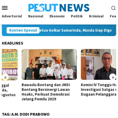
Loncat
Menu
ke
Mobile
konten
Advertorial
Nasional
Ekonomi
Politik
Kriminal
Feat
a Calon Tunggal Ketua Golkar Samarinda, Musda Siap Digelar 8 Ag
Konten Spesial
HEADLINES
«
»
Bawaslu Bontang dan JMSI
Komisi IV Tunggu Hasil
Bontang Bersinergi Lawan
Investigasi Satgas soal
Hoaks, Perkuat Demokrasi
Dugaan Pelanggaran SPMB
Jelang Pemilu 2029
TAG:
A.M. DODI PRABOWO