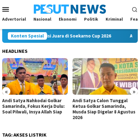
Loncat
Menu
ke
Mobile
konten
Advertorial
Nasional
Ekonomi
Politik
Kriminal
Feat
akam FC Bawa Misi Juara di Soekarno Cup 2026
Konten Spesial
Andi Saty
HEADLINES
«
»
Andi Satya Nahkodai Golkar
Andi Satya Calon Tunggal
Samarinda, Fokus Kerja Dulu:
Ketua Golkar Samarinda,
Soal Pilwali, Insya Allah Siap
Musda Siap Digelar 8 Agustus
2026
TAG:
AKSES LISTRIK