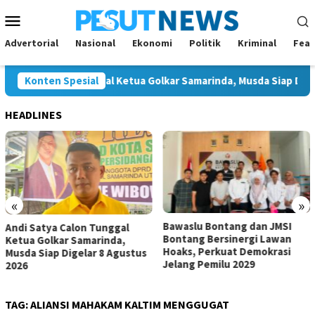
Loncat
Menu
ke
Mobile
konten
Advertorial
Nasional
Ekonomi
Politik
Kriminal
Feat
atya Calon Tunggal Ketua Golkar Samarinda, Musda Siap Digelar 8
Konten Spesial
HEADLINES
«
»
Bawaslu Bontang dan JMSI
Komisi IV Tunggu Hasil
gal
Bontang Bersinergi Lawan
Investigasi Satgas soal
a,
Hoaks, Perkuat Demokrasi
Dugaan Pelanggaran 
gustus
Jelang Pemilu 2029
TAG:
ALIANSI MAHAKAM KALTIM MENGGUGAT