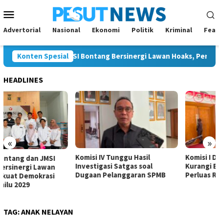
Loncat
Menu
ke
Mobile
konten
Advertorial
Nasional
Ekonomi
Politik
Kriminal
Feat
 Bontang dan JMSI Bontang Bersinergi Lawan Hoaks, Perkuat Dem
Konten Spesial
HEADLINES
«
»
Komisi IV Tunggu Hasil
Komisi I Dorong Pemkot
Investigasi Satgas soal
Kurangi Belanja ASN demi
Dugaan Pelanggaran SPMB
Perluas Ruang Pembangunan
TAG:
ANAK NELAYAN