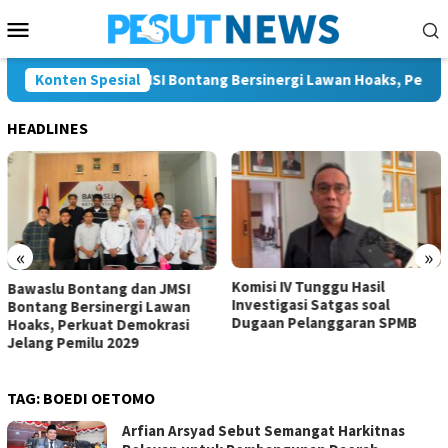
Loncat
Menu
ke
Mobile
konten
u Bontang dan JMSI Bontang Bersinergi Lawan Hoaks, Perkuat De
Konten Spesial
HEADLINES
«
»
Komisi IV Tunggu Hasil
Komisi I Dorong Pemkot
Investigasi Satgas soal
Kurangi Belanja ASN demi
Dugaan Pelanggaran SPMB
Perluas Ruang Pembangunan
TAG:
BOEDI OETOMO
Arfian Arsyad Sebut Semangat Harkitnas