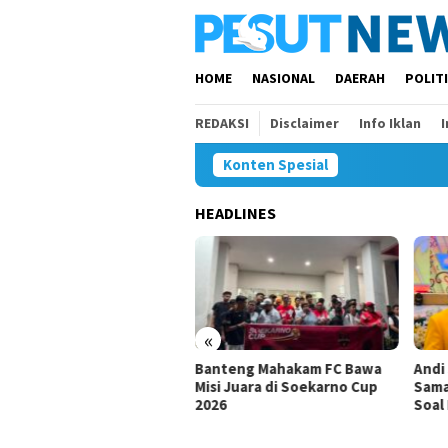
Loncat
ke
konten
HOME
NASIONAL
DAERAH
POLIT
REDAKSI
Disclaimer
Info Iklan
Konten Spesial
HEADLINES
«
isi IV Tunggu Hasil
Banteng Mahakam FC Bawa
Andi
estigasi Satgas soal
Misi Juara di Soekarno Cup
Sama
gaan Pelanggaran SPMB
2026
Soal 