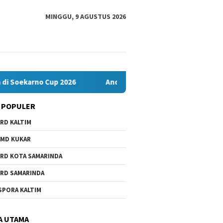
MINGGU, 9 AGUSTUS 2026
oekarno Cup 2026
Andi Satya Nahkodai Golkar Samarinda, Fo
 POPULER
RD KALTIM
MD KUKAR
RD KOTA SAMARINDA
RD SAMARINDA
lu Bontang dan JMSI
Komisi IV Tunggu Hasil
Banten
SPORA KALTIM
ng Bersinergi Lawan
Investigasi Satgas soal
Misi Jua
 Perkuat Demokrasi
Dugaan Pelanggaran SPMB
2026
 Pemilu 2029
A UTAMA