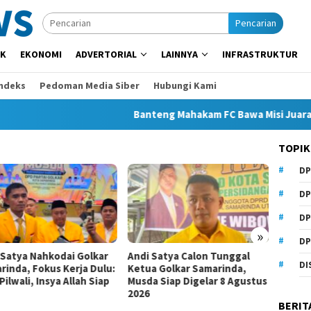
Pencarian
IK
EKONOMI
ADVERTORIAL
LAINNYA
INFRASTRUKTUR
Indeks
Pedoman Media Siber
Hubungi Kami
Banteng Mahakam FC Bawa Misi Juara di S
TOPIK
DP
DP
DP
»
DP
 Satya Nahkodai Golkar
Andi Satya Calon Tunggal
Bawas
DI
rinda, Fokus Kerja Dulu:
Ketua Golkar Samarinda,
Bonta
Pilwali, Insya Allah Siap
Musda Siap Digelar 8 Agustus
Hoaks,
2026
Jelang
BERIT