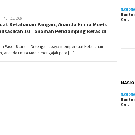
NASIONA
Banten
H
Admin
April 12, 2026
So…
uat Ketahanan Pangan, Ananda Emira Moeis
Pesut
alisasikan 10 Tanaman Pendamping Beras di
am Paser Utara — Di tengah upaya memperkuat ketahanan
n, Ananda Emira Moeis mengajak para […]
NASIO
NASIONA
Banten
So…