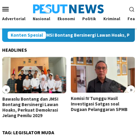
Loncat
Menu
ke
Mobile
konten
Advertorial
Nasional
Ekonomi
Politik
Kriminal
Feat
lu Bontang dan JMSI Bontang Bersinergi Lawan Hoaks, Perkuat D
Konten Spesial
HEADLINES
«
»
Komisi IV Tunggu Hasil
Komisi I Dorong Pemkot
Investigasi Satgas soal
Kurangi Belanja ASN demi
Dugaan Pelanggaran SPMB
Perluas Ruang Pembanguna
TAG:
LEGISLATOR MUDA