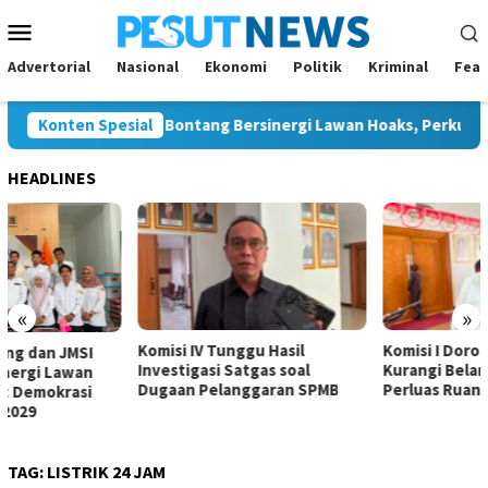
Loncat
Menu
ke
Mobile
konten
Advertorial
Nasional
Ekonomi
Politik
Kriminal
Feat
ontang dan JMSI Bontang Bersinergi Lawan Hoaks, Perkuat Demo
Konten Spesial
HEADLINES
«
»
Komisi IV Tunggu Hasil
Komisi I Dorong Pemkot
Investigasi Satgas soal
Kurangi Belanja ASN demi
Dugaan Pelanggaran SPMB
Perluas Ruang Pembangunan
TAG:
LISTRIK 24 JAM