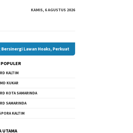
KAMIS, 6 AGUSTUS 2026
inergi Lawan Hoaks, Perkuat Demokrasi Jelang Pemilu 2029
 POPULER
RD KALTIM
wa Daerah Belum Ada,
6.000 Anak Belum dan Putus
 Minta Pemkot
Sekolah di Samarinda, Komisi
MD KUKAR
nda Beri Perhatian
IV Minta Penanganan
Dipercepat
RD KOTA SAMARINDA
RD SAMARINDA
Bawaslu
SPORA KALTIM
Bontang
Hoaks, 
Jelang 
A UTAMA