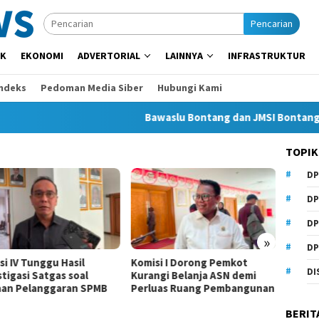
Pencarian
IK
EKONOMI
ADVERTORIAL
LAINNYA
INFRASTRUKTUR
Indeks
Pedoman Media Siber
Hubungi Kami
Bawaslu Bontang dan JMSI Bontang Bers
TOPIK
DP
Beasis
Anhar
DP
Samari
DP
»
DP
si IV Tunggu Hasil
Komisi I Dorong Pemkot
DI
tigasi Satgas soal
Kurangi Belanja ASN demi
an Pelanggaran SPMB
Perluas Ruang Pembangunan
BERIT