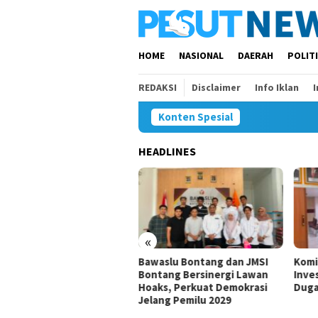
Loncat
ke
konten
HOME
NASIONAL
DAERAH
POLIT
REDAKSI
Disclaimer
Info Iklan
Konten Spesial
HEADLINES
00 Anak Belum dan Putus
olah di Samarinda, Komisi
Minta Penanganan
ercepat
«
Bawaslu Bontang dan JMSI
Komi
Bontang Bersinergi Lawan
Inves
Hoaks, Perkuat Demokrasi
Duga
Jelang Pemilu 2029