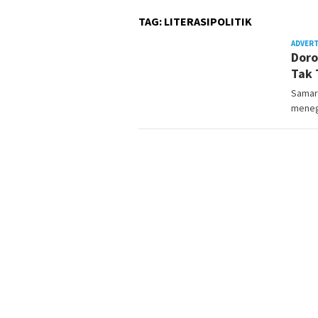
TAG:
LITERASIPOLITIK
ADVER
Doro
Tak 
Samari
menega