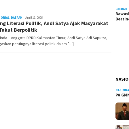
DAERAH
Bawasl
TORIAL
,
DAERAH
Admin
April 11, 2026
Bersi
ng Literasi Politik, Andi Satya Ajak Masyarakat
Pesut
Takut Berpolitik
nda – Anggota DPRD Kalimantan Timur, Andi Satya Adi Saputra,
skan pentingnya literasi politik dalam […]
NASIO
NASIONA
PA GMN