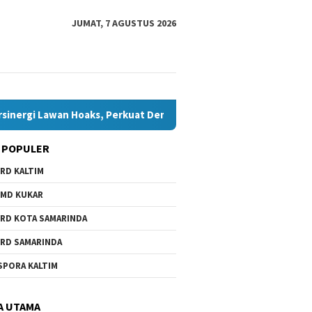
JUMAT, 7 AGUSTUS 2026
 Lawan Hoaks, Perkuat Demokrasi Jelang Pemilu 2029
Ko
 POPULER
RD KALTIM
MD KUKAR
RD KOTA SAMARINDA
RD SAMARINDA
Anak Belum dan Putus
Komisi I
Bawaslu Bontang dan JMSI
SPORA KALTIM
h di Samarinda, Komisi
Investig
Bontang Bersinergi Lawan
ta Penanganan
Dugaan 
Hoaks, Perkuat Demokrasi
cepat
Jelang Pemilu 2029
A UTAMA