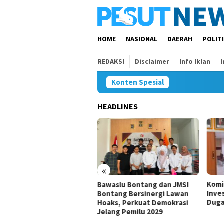
Loncat
ke
konten
HOME
NASIONAL
DAERAH
POLIT
REDAKSI
Disclaimer
Info Iklan
Konten Spesial
HEADLINES
«
Komisi IV Tunggu Hasil
Komi
aslu Bontang dan JMSI
Investigasi Satgas soal
Kura
tang Bersinergi Lawan
Dugaan Pelanggaran SPMB
Perl
ks, Perkuat Demokrasi
ang Pemilu 2029