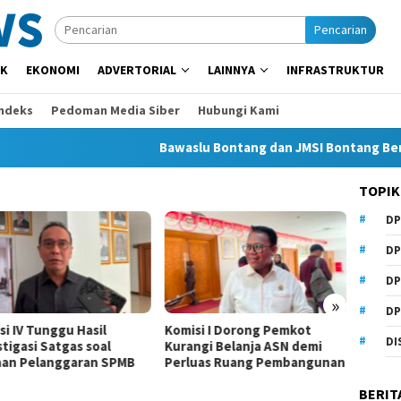
Pencarian
IK
EKONOMI
ADVERTORIAL
LAINNYA
INFRASTRUKTUR
Indeks
Pedoman Media Siber
Hubungi Kami
Bawaslu Bontang dan JMSI Bontang Bersinergi
TOPIK
DP
DP
DP
»
DP
si I Dorong Pemkot
Beasiswa Daerah Belum Ada,
6.000 
DI
ngi Belanja ASN demi
Anhar Minta Pemkot
Sekola
uas Ruang Pembangunan
Samarinda Beri Perhatian
IV Min
Diper
BERIT