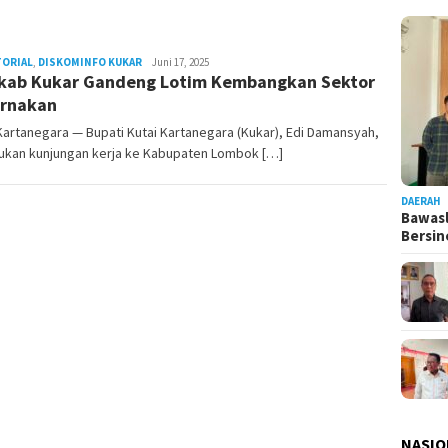
TORIAL
,
DISKOMINFO KUKAR
Admin
Juni 17, 2025
ab Kukar Gandeng Lotim Kembangkan Sektor
Pesut
rnakan
Kartanegara — Bupati Kutai Kartanegara (Kukar), Edi Damansyah,
ukan kunjungan kerja ke Kabupaten Lombok […]
DAERAH
Bawasl
Bersi
NASIO